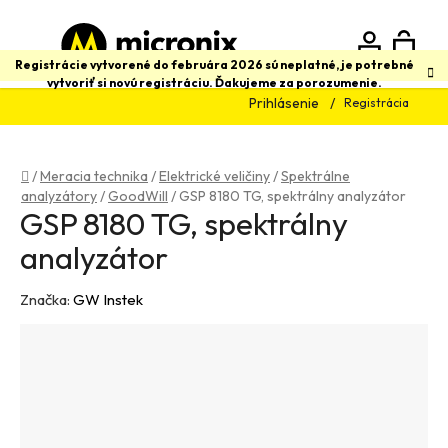
Prejsť
na
obsah
N
Hľadať
Registrácie vytvorené do februára 2026 sú neplatné, je potrebné
vytvoriť si novú registráciu. Ďakujeme za porozumenie.
Prihlásenie
Registrácia
K
Domov
/
Meracia technika
/
Elektrické veličiny
/
Spektrálne
analyzátory
/
GoodWill
/
GSP 8180 TG, spektrálny analyzátor
GSP 8180 TG, spektrálny
analyzátor
Značka:
GW Instek