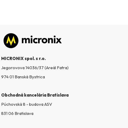
Zápätie
MICRONIX spol. s r.o.
Jegorovova 14036/37 (Areál Fatra)
974 01 Banská Bystrica
Obchodná kancelária Bratislava
Púchovská 8 - budova ASV
831 06 Bratislava