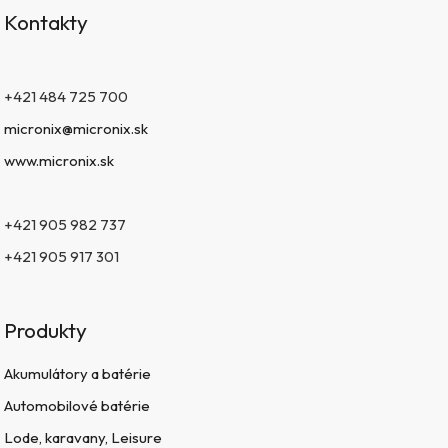
Kontakty
+421 484 725 700
micronix@micronix.sk
www.micronix.sk
+421 905 982 737
+421 905 917 301
Produkty
Akumulátory a batérie
Automobilové batérie
Lode, karavany, Leisure