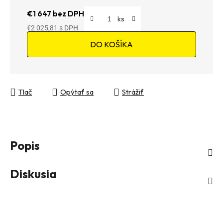
€1 647 bez DPH
€2 025,81
Jednotková cena:
DO KOŠÍKA
Tlač
Opýtať sa
Strážiť
Popis
Diskusia