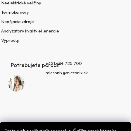
Neelektrické veličiny
Termokamery
Napájacie zdroje
Analyzátory kvality el. energie
Výpredaj
+421 484 725 700
Potrebujete poradiť?
micronix@micronix.sk