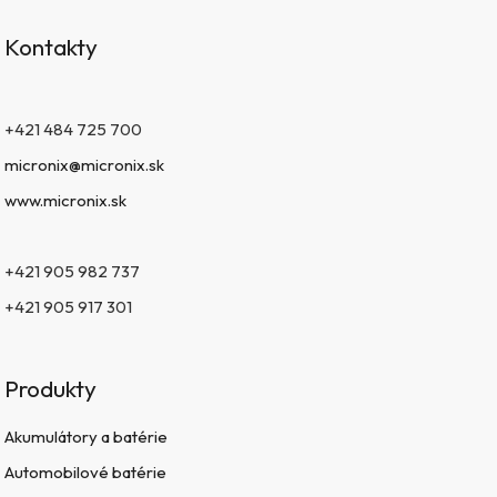
Kontakty
+421 484 725 700
micronix@micronix.sk
www.micronix.sk
+421 905 982 737
+421 905 917 301
Produkty
Akumulátory a batérie
Automobilové batérie