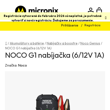
Prejsť
na
obsah
N
Hľadať
Registrácie vytvorené do februára 2026 sú neplatné, je potrebné
vytvoriť si novú registráciu. Ďakujeme za porozumenie.
Prihlásenie
Registrácia
K
Domov
/
Akumulátory a batérie
/
Nabíjačky a boostre
/
Noco Genius
/
NOCO G1 nabíjačka (6/12V 1A)
NOCO G1 nabíjačka (6/12V 1A)
Značka:
Noco