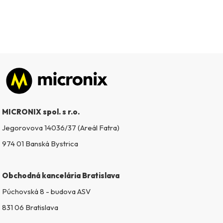
Zápätie
MICRONIX spol. s r.o.
Jegorovova 14036/37 (Areál Fatra)
974 01 Banská Bystrica
Obchodná kancelária Bratislava
Púchovská 8 - budova ASV
831 06 Bratislava