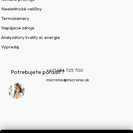
Neelektrické veličiny
Termokamery
Napájacie zdroje
Analyzátory kvality el. energie
Výpredaj
+421 484 725 700
Potrebujete poradiť?
micronix@micronix.sk