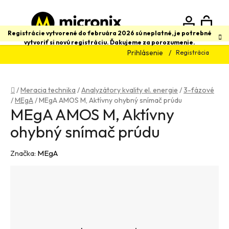
Prejsť
na
obsah
N
Hľadať
Registrácie vytvorené do februára 2026 sú neplatné, je potrebné
vytvoriť si novú registráciu. Ďakujeme za porozumenie.
Prihlásenie
Registrácia
K
Domov
/
Meracia technika
/
Analyzátory kvality el. energie
/
3-fázové
/
MEgA
/
MEgA AMOS M, Aktívny ohybný snímač prúdu
MEgA AMOS M, Aktívny
ohybný snímač prúdu
Značka:
MEgA