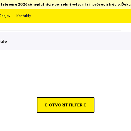
 februára 2026 sú neplatné, je potrebné vytvoriť si novú registráciu. Ďa
údajov
Kontakty
OTVORIŤ FILTER