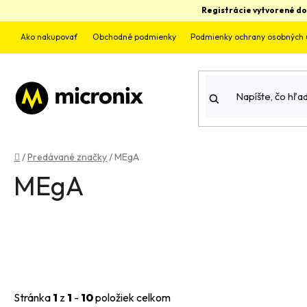
Prejsť
Registrácie vytvorené do
na
obsah
Ako nakupovať
Obchodné podmienky
Podmienky ochrany osobných 
Domov
/
Predávané značky
/
MEgA
MEgA
Stránka
1
z
1
-
10
položiek celkom