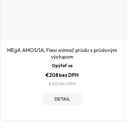
MEgA AMOS/1A, Flexi snímač prúdu s prúdovým
výstupom
Opýtať sa
€208 bez DPH
€255,84
DETAIL