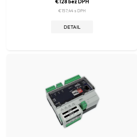
t
€128 bez DPH
o
€157,44
v
DETAIL