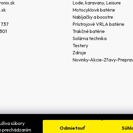
onix.sk
Lode, karavany, Leisure
ý
.sk
Motocyklové batérie
p
Nabíjačky a boostre
i
s
 737
Prístrojové VRLA batérie
u
 301
Trakčné batérie
Solárna technika
Testery
Zdroje
Novinky-Akcie-Zľavy-Prepra
užíva súbory
Odmietnuť
Súhl
ím prechádzaním