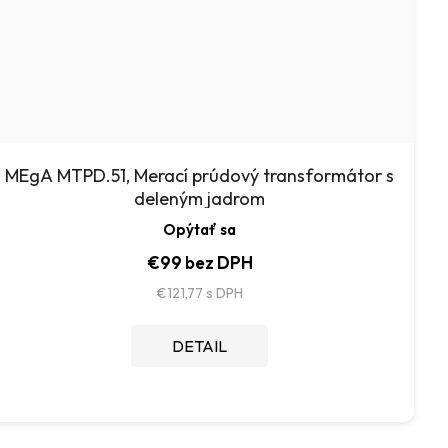
MEgA MTPD.51, Merací prúdový transformátor s
deleným jadrom
Opýtať sa
€99 bez DPH
€121,77
DETAIL