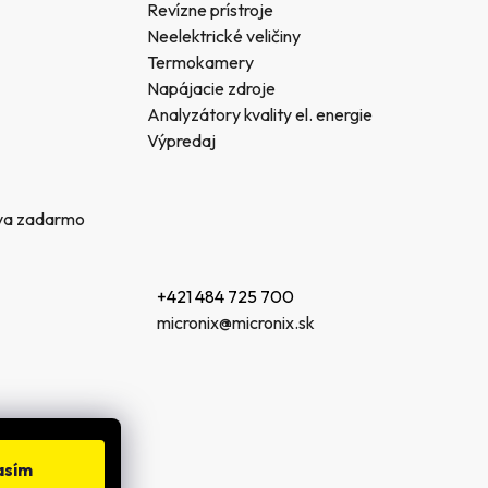
Revízne prístroje
Neelektrické veličiny
Termokamery
Napájacie zdroje
Analyzátory kvality el. energie
Výpredaj
va zadarmo
+421 484 725 700
micronix@micronix.sk
asím