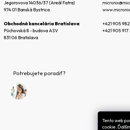
micronix@micr
Jegorovova 14036/37 (Areál Fatra)
e
www.micronix
974 01 Banská Bystrica
+421 905 982
Obchodná kancelária Bratislava
+421 905 917
Púchovská 8 - budova ASV
831 06 Bratislava
Potrebujete poradiť?
Tento web po
cookie. Ďalš