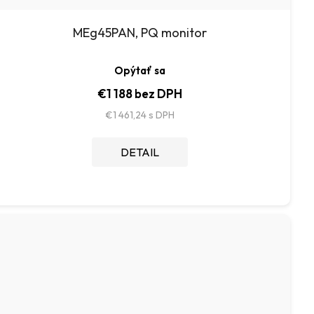
MEg45PAN, PQ monitor
Opýtať sa
€1 188 bez DPH
€1 461,24
DETAIL