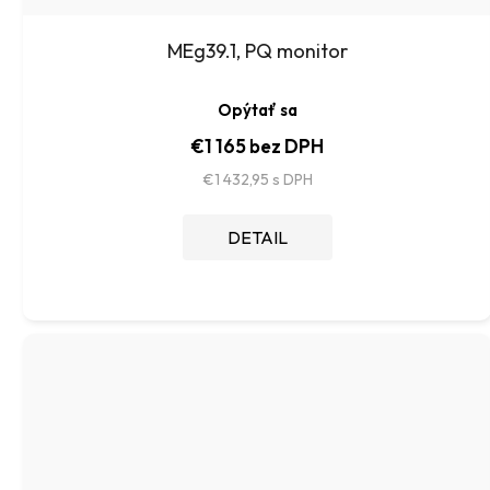
MEg39.1, PQ monitor
Opýtať sa
€1 165 bez DPH
€1 432,95
DETAIL