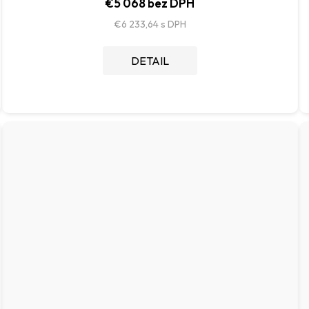
€5 068 bez DPH
€6 233,64
DETAIL