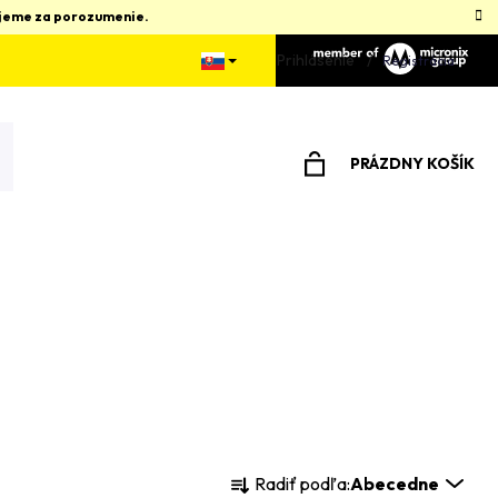
kujeme za porozumenie.
Prihlásenie
Registrácia
PRÁZDNY KOŠÍK
NÁKUPNÝ
KOŠÍK
R
Radiť podľa:
Abecedne