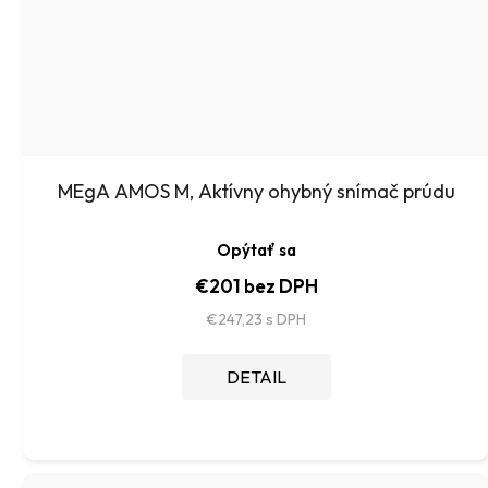
MEgA AMOS M, Aktívny ohybný snímač prúdu
Opýtať sa
€201 bez DPH
€247,23
DETAIL