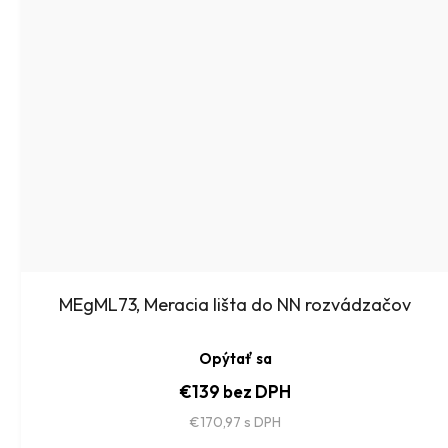
MEgML73, Meracia lišta do NN rozvádzačov
Opýtať sa
€139 bez DPH
€170,97