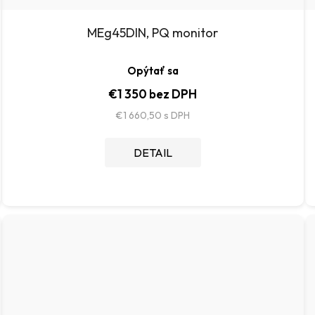
MEg45DIN, PQ monitor
Opýtať sa
€1 350 bez DPH
€1 660,50
DETAIL