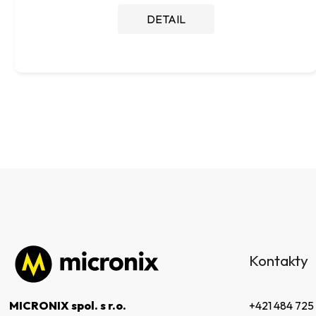
DETAIL
Z
á
Kontakty
p
ä
t
+421 484 725
MICRONIX spol. s r.o.
i