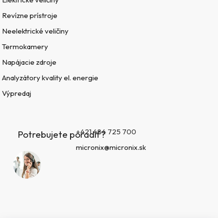
Revízne prístroje
Neelektrické veličiny
Termokamery
Napájacie zdroje
Analyzátory kvality el. energie
Výpredaj
+421 484 725 700
Potrebujete poradiť?
micronix@micronix.sk