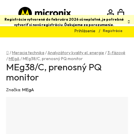
Prejsť
na
obsah
N
Hľadať
Registrácie vytvorené do februára 2026 sú neplatné, je potrebné
vytvoriť si novú registráciu. Ďakujeme za porozumenie.
Prihlásenie
Registrácia
K
Domov
/
Meracia technika
/
Analyzátory kvality el. energie
/
3-fázové
/
MEgA
/
MEg38/C, prenosný PQ monitor
MEg38/C, prenosný PQ
monitor
Značka:
MEgA