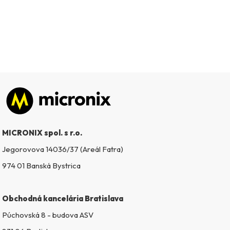
Zápätie
MICRONIX spol. s r.o.
Jegorovova 14036/37 (Areál Fatra)
974 01 Banská Bystrica
Obchodná kancelária Bratislava
Púchovská 8 - budova ASV