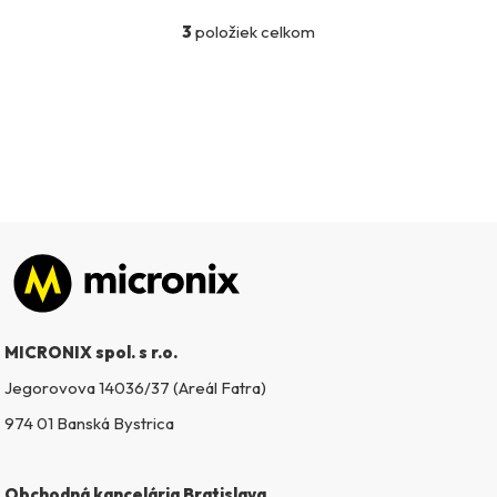
3
položiek celkom
O
v
l
á
d
a
c
i
e
p
Zápätie
r
v
k
MICRONIX spol. s r.o.
y
v
Jegorovova 14036/37 (Areál Fatra)
ý
974 01 Banská Bystrica
p
i
s
Obchodná kancelária Bratislava