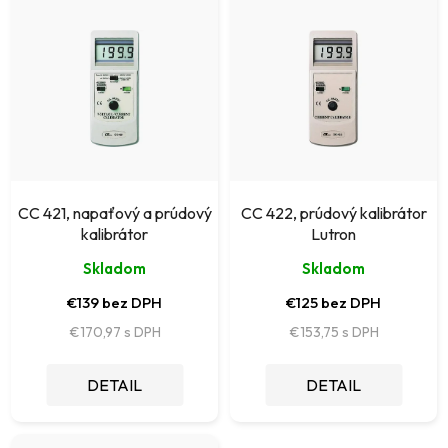
ý
e
p
p
i
r
s
o
p
d
r
u
o
k
CC 421, napaťový a prúdový
CC 422, prúdový kalibrátor
d
kalibrátor
Lutron
t
u
Skladom
Skladom
o
k
€139 bez DPH
€125 bez DPH
v
t
€170,97
€153,75
o
DETAIL
DETAIL
v