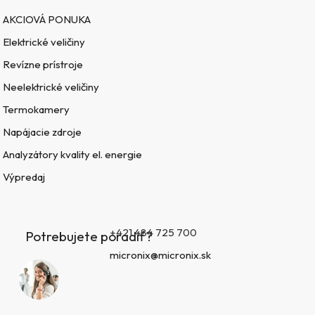
AKCIOVÁ PONUKA
Elektrické veličiny
Revízne prístroje
Neelektrické veličiny
Termokamery
Napájacie zdroje
Analyzátory kvality el. energie
Výpredaj
+421 484 725 700
Potrebujete poradiť?
micronix@micronix.sk