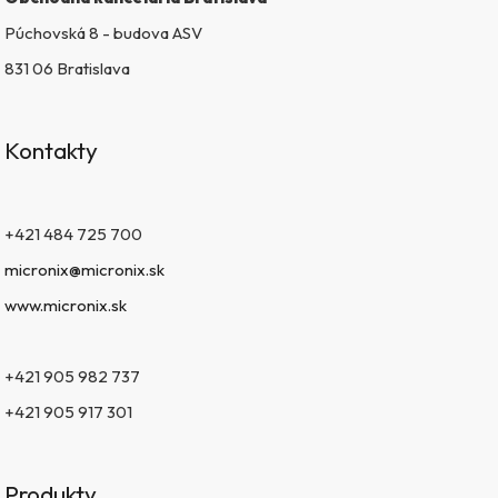
u
Púchovská 8 - budova ASV
831 06 Bratislava
Kontakty
+421 484 725 700
micronix@micronix.sk
www.micronix.sk
+421 905 982 737
+421 905 917 301
Produkty