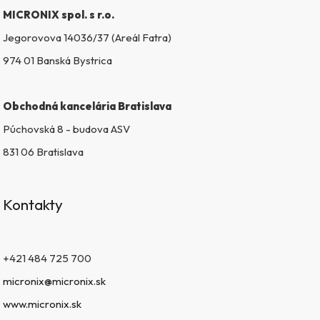
k
MICRONIX spol. s r.o.
y
v
Jegorovova 14036/37 (Areál Fatra)
ý
974 01 Banská Bystrica
p
i
s
Obchodná kancelária Bratislava
u
Púchovská 8 - budova ASV
831 06 Bratislava
Kontakty
+421 484 725 700
micronix@micronix.sk
www.micronix.sk