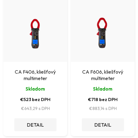
i
ý
e
p
p
i
r
s
o
p
d
r
u
o
k
CA F406, kliešťový
CA F606, kliešťový
d
multimeter
multimeter
t
u
Skladom
Skladom
o
k
€523 bez DPH
€718 bez DPH
v
t
€643,29
€883,14
o
DETAIL
DETAIL
v