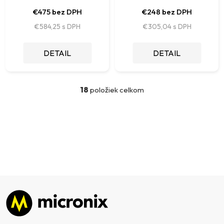
€475 bez DPH
€248 bez DPH
€584,25
€305,04
DETAIL
DETAIL
18
položiek celkom
O
v
l
á
d
a
c
i
e
p
Zápätie
r
v