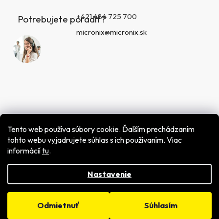
+421 484 725 700
Potrebujete poradiť?
micronix@micronix.sk
Tento web používa súbory cookie. Ďalším prechádzaním
tohto webu vyjadrujete súhlas s ich používaním. Viac
informácií
tu
.
Vytvoril Shoptet
Copyright 2026
MICRONIX spol. s r.o.
. Všetky práva
vyhradené.
Nastavenie
Odmietnuť
Súhlasím