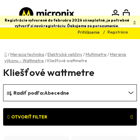
Prejsť
na
obsah
N
Hľadať
Registrácie vytvorené do februára 2026 sú neplatné, je potrebné
vytvoriť si novú registráciu. Ďakujeme za porozumenie.
Prihlásenie
Registrácia
K
Domov
/
Meracia technika
/
Elektrické veličiny
/
Multimetre
/
Meranie
výkonu - Wattmetre
/
Kliešťové wattmetre
Kliešťové wattmetre
R
Radiť podľa:
Abecedne
a
d
e
OTVORIŤ FILTER
n
V