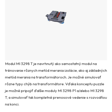
Modul MI 3298 T je navrhnutý ako samostatný modul na
trénovanie rôznych metód merania izolácie, ako aj základných
metód merania na transformátoroch. Je možné simulovať
rôzne typy chýb na transformátore. Vďaka konceptu puzzle
je možné pripojiť ďalšie ​​moduly MI 3298 P1 a/alebo MI 3298
T, a simulovať tak kompletné prenosové vedenie s rozvodňou
na konci.