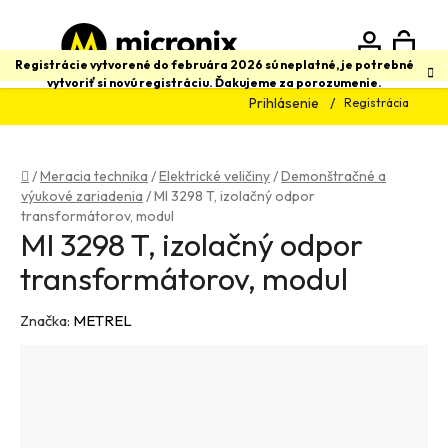
Prejsť
na
obsah
N
Hľadať
Registrácie vytvorené do februára 2026 sú neplatné, je potrebné
vytvoriť si novú registráciu. Ďakujeme za porozumenie.
Prihlásenie
Registrácia
K
Domov
/
Meracia technika
/
Elektrické veličiny
/
Demonštračné a
výukové zariadenia
/
MI 3298 T, izolačný odpor
transformátorov, modul
MI 3298 T, izolačný odpor
transformátorov, modul
Značka:
METREL