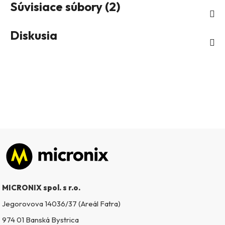
Súvisiace súbory (2)
Diskusia
Zápätie
MICRONIX spol. s r.o.
Jegorovova 14036/37 (Areál Fatra)
974 01 Banská Bystrica