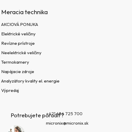
Meracia technika
AKCIOVÁ PONUKA
Elektrické veličiny
Revízne prístroje
Neelektrické veličiny
Termokamery
Napájacie zdroje
Analyzátory kvality el. energie
Výpredaj
+421 484 725 700
Potrebujete poradiť?
micronix@micronix.sk