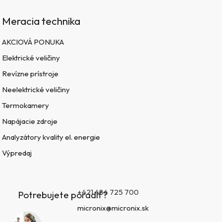
Meracia technika
AKCIOVÁ PONUKA
Elektrické veličiny
Revízne prístroje
Neelektrické veličiny
Termokamery
Napájacie zdroje
Analyzátory kvality el. energie
Výpredaj
+421 484 725 700
Potrebujete poradiť?
micronix@micronix.sk