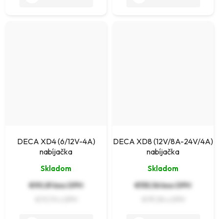
DECA XD4 (6/12V-4A)
DECA XD8 (12V/8A-24V/4A)
nabíjačka
nabíjačka
Skladom
Skladom
€90,81 bez DPH
€155,56 bez DPH
€111,70
€191,34