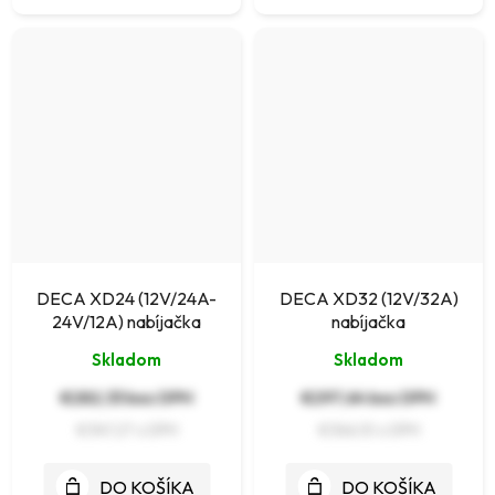
DECA XD24 (12V/24A-
DECA XD32 (12V/32A)
24V/12A) nabíjačka
nabíjačka
Skladom
Skladom
€282,33 bez DPH
€297,64 bez DPH
€347,27
€366,10
DO KOŠÍKA
DO KOŠÍKA