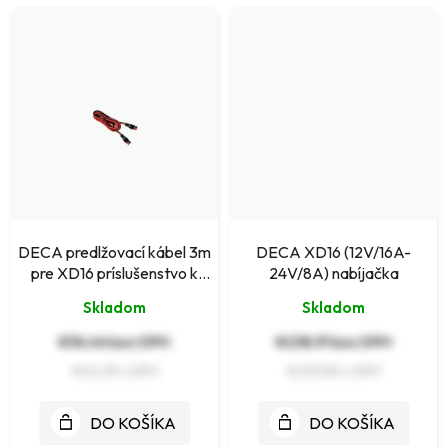
DECA predlžovací kábel 3m
DECA XD16 (12V/16A-
pre XD16 príslušenstvo k
24V/8A) nabíjačka
nabíjačkám
Skladom
Skladom
€34,46 bez DPH
€238,91 bez DPH
€42,39
€293,86
DO KOŠÍKA
DO KOŠÍKA