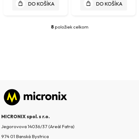
DO KOŠÍKA
DO KOŠÍKA
8
položiek celkom
O
v
l
á
d
a
c
i
e
p
Zápätie
r
v
k
MICRONIX spol. s r.o.
y
v
Jegorovova 14036/37 (Areál Fatra)
ý
974 01 Banská Bystrica
p