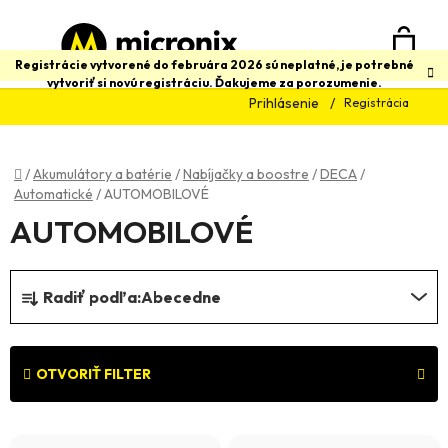
Prejsť
na
obsah
N
Hľadať
Registrácie vytvorené do februára 2026 sú neplatné, je potrebné
vytvoriť si novú registráciu. Ďakujeme za porozumenie.
Prihlásenie
Registrácia
K
Domov
/
Akumulátory a batérie
/
Nabíjačky a boostre
/
DECA
/
Automatické
/
AUTOMOBILOVÉ
AUTOMOBILOVÉ
R
Radiť podľa:
Abecedne
a
d
e
OTVORIŤ FILTER
n
V