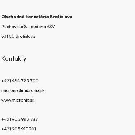
i
s
Obchodná kancelária Bratislava
u
Púchovská 8 - budova ASV
831 06 Bratislava
Kontakty
+421 484 725 700
micronix@micronix.sk
www.micronix.sk
+421 905 982 737
+421 905 917 301