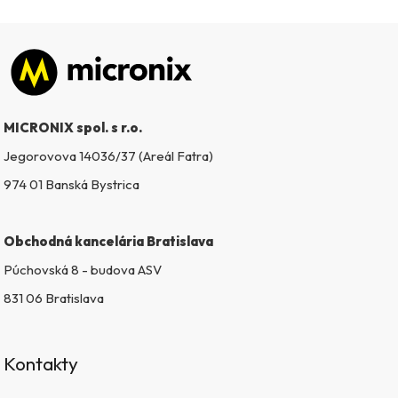
Zápätie
MICRONIX spol. s r.o.
Jegorovova 14036/37 (Areál Fatra)
974 01 Banská Bystrica
Obchodná kancelária Bratislava
Púchovská 8 - budova ASV
831 06 Bratislava
Kontakty