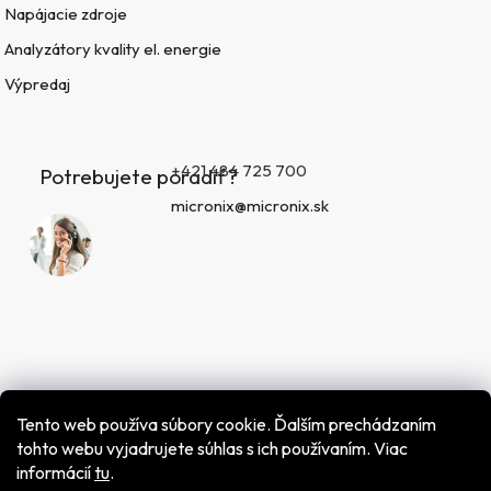
Napájacie zdroje
Analyzátory kvality el. energie
Výpredaj
+421 484 725 700
Potrebujete poradiť?
micronix@micronix.sk
Tento web používa súbory cookie. Ďalším prechádzaním
tohto webu vyjadrujete súhlas s ich používaním. Viac
informácií
tu
.
Vytvoril Shoptet