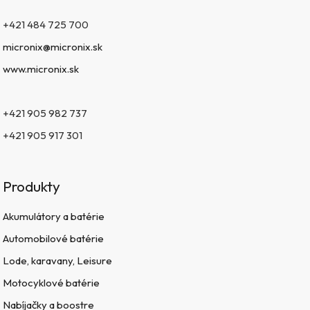
+421 484 725 700
micronix@micronix.sk
www.micronix.sk
+421 905 982 737
+421 905 917 301
Produkty
Akumulátory a batérie
Automobilové batérie
Lode, karavany, Leisure
Motocyklové batérie
Nabíjačky a boostre