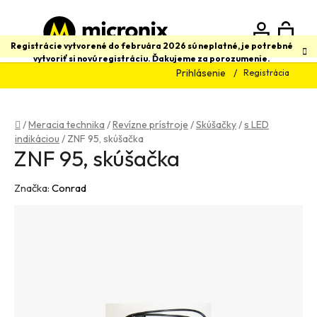
Prejsť
na
obsah
N
Hľadať
Registrácie vytvorené do februára 2026 sú neplatné, je potrebné
vytvoriť si novú registráciu. Ďakujeme za porozumenie.
Prihlásenie
Registrácia
K
Domov
/
Meracia technika
/
Revízne prístroje
/
Skúšačky
/
s LED
indikáciou
/
ZNF 95, skúšačka
ZNF 95, skúšačka
Značka:
Conrad