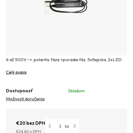
6 až 500V ~=, polarita, fáza +poradie fáz, 5xtlejivka, 2xLED
Celý popis
Dostupnosť
Skladom
Možnosti doručenia
€20 bez DPH
€24,60