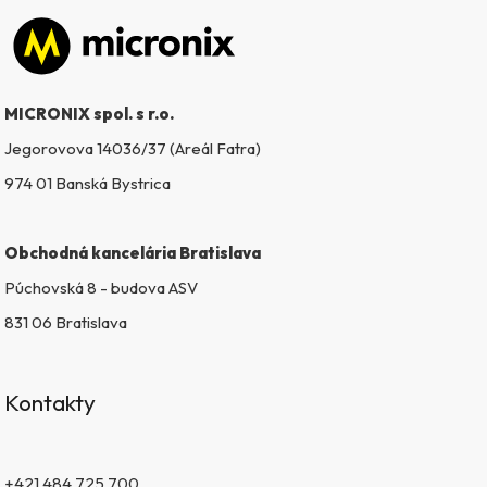
Zápätie
MICRONIX spol. s r.o.
Jegorovova 14036/37 (Areál Fatra)
974 01 Banská Bystrica
Obchodná kancelária Bratislava
Púchovská 8 - budova ASV
831 06 Bratislava
Kontakty
+421 484 725 700