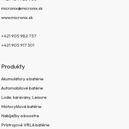
micronix@micronix.sk
www.micronix.sk
+421 905 982 737
+421 905 917 301
Produkty
Akumulátory a batérie
Automobilové batérie
Lode, karavany, Leisure
Motocyklové batérie
Nabíjačky a boostre
Prístrojové VRLA batérie