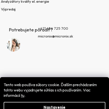
Analyzátory kvality el. energie
Výpredaj
+421 484 725 700
Potrebujete poradiť?
micronix@micronix.sk
Tento web používa súbory cookie. Ďalším prechádzaním
tohto webu vyjadrujete súhlas s ich používaním. Viac
informácií
tu
.
Vytvoril Shoptet
Copyright 2026
MICRONIX spol. s r.o.
. Všetky práva
vyhradené.
Nastavenie