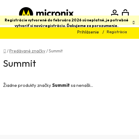
Prejsť
na
obsah
N
Hľadať
Registrácie vytvorené do februára 2026 sú neplatné, je potrebné
vytvoriť si novú registráciu. Ďakujeme za porozumenie.
Prihlásenie
Registrácia
K
Domov
/
Predávané značky
/
Summit
Summit
Žiadne produkty značky
Summit
sa nenašli...