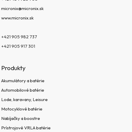
micronix@micronix.sk
www.micronix.sk
+421 905 982 737
+421 905 917 301
Produkty
Akumulátory a batérie
Automobilové batérie
Lode, karavany, Leisure
Motocyklové batérie
Nabíjačky a boostre
Prístrojové VRLA batérie