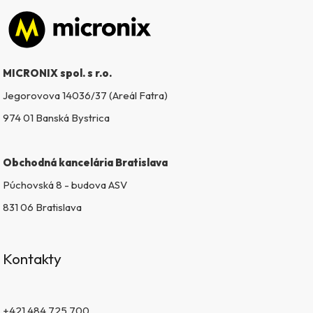
Zápätie
MICRONIX spol. s r.o.
Jegorovova 14036/37 (Areál Fatra)
974 01 Banská Bystrica
Obchodná kancelária Bratislava
Púchovská 8 - budova ASV
831 06 Bratislava
Kontakty
+421 484 725 700