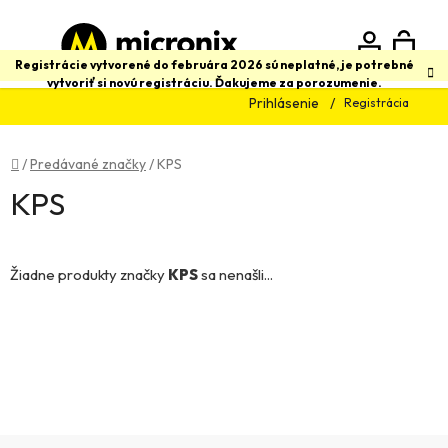
Prejsť
na
obsah
N
Hľadať
Registrácie vytvorené do februára 2026 sú neplatné, je potrebné
vytvoriť si novú registráciu. Ďakujeme za porozumenie.
Prihlásenie
Registrácia
K
Domov
/
Predávané značky
/
KPS
KPS
Žiadne produkty značky
KPS
sa nenašli...