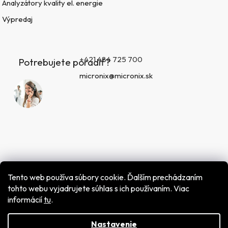
Analyzátory kvality el. energie
Výpredaj
+421 484 725 700
Potrebujete poradiť?
micronix@micronix.sk
Tento web používa súbory cookie. Ďalším prechádzaním
tohto webu vyjadrujete súhlas s ich používaním. Viac
informácií
tu
.
Vytvoril Shoptet
Copyright 2026
MICRONIX spol. s r.o.
. Všetky práva
vyhradené.
Nastavenie