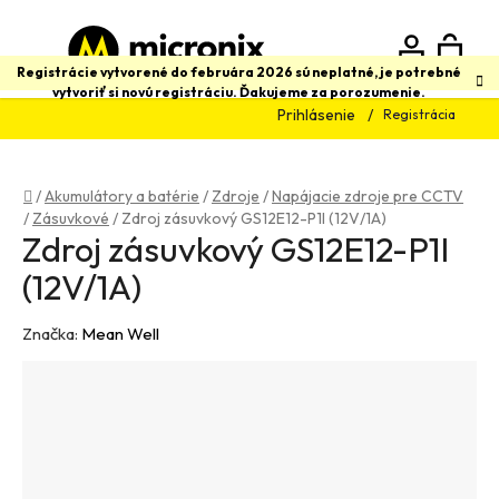
Prejsť
na
obsah
N
Hľadať
Registrácie vytvorené do februára 2026 sú neplatné, je potrebné
vytvoriť si novú registráciu. Ďakujeme za porozumenie.
Prihlásenie
Registrácia
K
Domov
/
Akumulátory a batérie
/
Zdroje
/
Napájacie zdroje pre CCTV
/
Zásuvkové
/
Zdroj zásuvkový GS12E12-P1I (12V/1A)
Zdroj zásuvkový GS12E12-P1I
(12V/1A)
Značka:
Mean Well