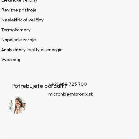
Revízne prístroje
Neelektrické veličiny
Termokamery
Napájacie zdroje
Analyzátory kvality el. energie
Výpredaj
+421 484 725 700
Potrebujete poradiť?
micronix@micronix.sk