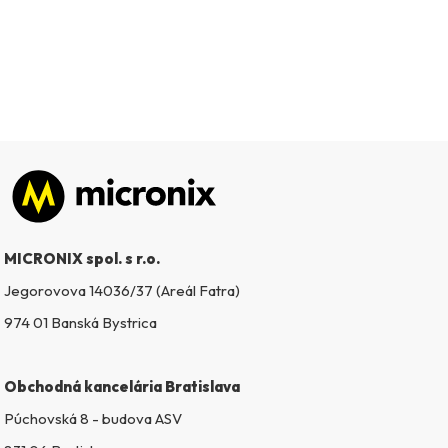
Zápätie
MICRONIX spol. s r.o.
Jegorovova 14036/37 (Areál Fatra)
974 01 Banská Bystrica
Obchodná kancelária Bratislava
Púchovská 8 - budova ASV