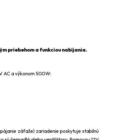
vým priebehom a funkciou nabíjania.
0 V AC a výkonom 500W:
pájanie záťaže) zariadenie poskytuje stabilnú
ako sú čerpadlá alebo ventilátory. Pomocou 12V