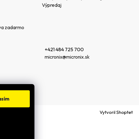
Výpredaj
va zadarmo
+421 484 725 700
micronix@micronix.sk
asím
Vytvoril Shoptet