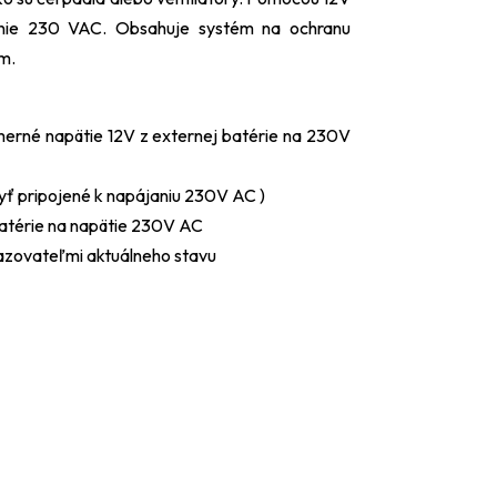
anie 230 VAC. Obsahuje systém na ochranu
m.
smerné napätie 12V z externej batérie na 230V
byť pripojené k napájaniu 230V AC )
batérie na napätie 230V AC
kazovateľmi aktuálneho stavu