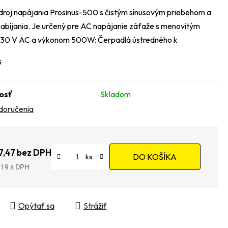
droj napájania Prosinus-500 s čistým sínusovým priebehom a
nabíjania. Je určený pre AC napájanie záťaže s menovitým
230 V AC a výkonom 500W: Čerpadlá ústredného k
s
osť
Skladom
doručenia
7,47 bez DPH
DO KOŠÍKA
,19
tková cena:
Opýtať sa
Strážiť