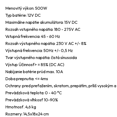
Menovitý výkon: 500W
Typ batérie: 12V DC
Maximálne napätie akumulátora: 15V DC
Rozsah vstupného napätia: 180 - 275V AC
Vstupná frekvencia: 45 - 60 Hz
Rozsah výstupného napätia: 230 V AC +/- 8%
Výstupná frekvencia: 50Hz +/- 0,5 Hz
Tvar výstupného napätia: čistá sínusoida
Výstup Účinnosť> = 85% (DC AC)
Nabíjanie batérie prúd max. 10A
Doba prepnutia: <= 4ms
Ochrany: pred preťažením, skratom, prepätím, príliš vysokým a
Prevádzková teplota: 0 - 40 °C
Prevádzková vlhkosť 10-90%
Hmotnosť. 4,6 kg
Rozmery: 14,5x18x24 cm