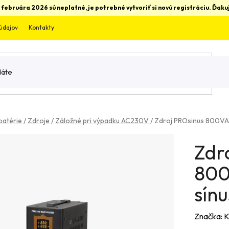
 februára 2026 sú neplatné, je potrebné vytvoriť si novú registráciu. Ďa
údajov
Kontakty
batérie
/
Zdroje
/
Záložné pri výpadku AC230V
/
Zdroj PROsinus 800VA
Zdr
800
sín
Značka: