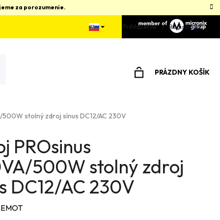
kujeme za porozumenie.
Prihlásenie
Registrácia
PRÁZDNY KOŠÍK
NÁKUPNÝ
KOŠÍK
/500W stolný zdroj sínus DC12/AC 230V
oj PROsinus
VA/500W stolný zdroj
us DC12/AC 230V
KEMOT