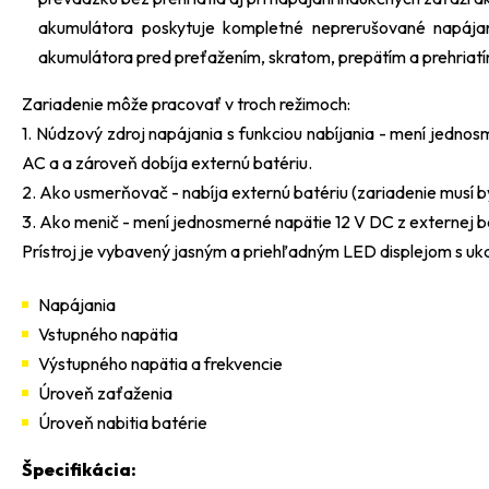
akumulátora poskytuje kompletné neprerušované napáj
akumulátora pred preťažením, skratom, prepätím a prehriatí
Zariadenie môže pracovať v troch režimoch:
1. Núdzový zdroj napájania s funkciou nabíjania - mení jedno
AC a a zároveň dobíja externú batériu.
2. Ako usmerňovač - nabíja externú batériu (zariadenie musí 
3. Ako menič - mení jednosmerné napätie 12 V DC z externej 
Prístroj je vybavený jasným a priehľadným LED displejom s u
Napájania
Vstupného napätia
Výstupného napätia a frekvencie
Úroveň zaťaženia
Úroveň nabitia batérie
Špecifikácia: