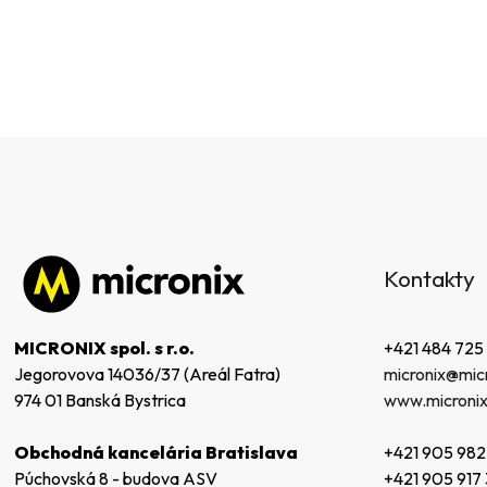
Z
á
Kontakty
p
ä
t
+421 484 725
MICRONIX spol. s r.o.
i
micronix@micr
Jegorovova 14036/37 (Areál Fatra)
e
www.micronix
974 01 Banská Bystrica
+421 905 982
Obchodná kancelária Bratislava
+421 905 917
Púchovská 8 - budova ASV