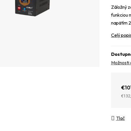
Záložný z
funkciou 
napätím 
Celý popi
Dostupn
Možnosti 
€10
€132
Jedno
Tlač