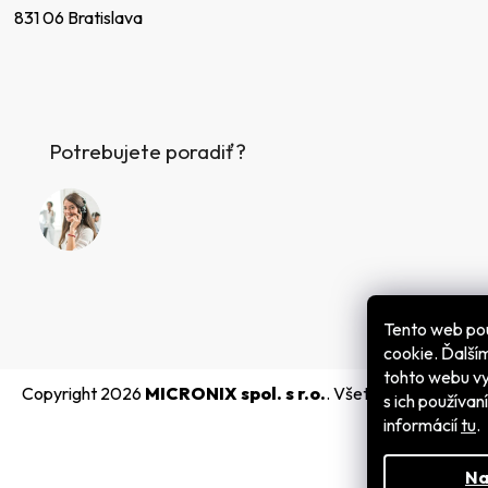
831 06 Bratislava
Potrebujete poradiť?
Tento web po
cookie. Ďalš
tohto webu vy
Copyright 2026
MICRONIX spol. s r.o.
. Všetky práva vyhra
s ich používan
informácií
tu
.
Na