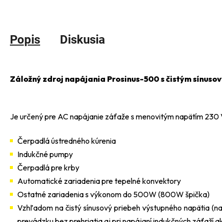
Popis
Diskusia
Záložný zdroj napájania Prosinus-500 s čistým sínuso
Je určený pre AC napájanie záťaže s menovitým napätím 23
Čerpadlá ústredného kúrenia
Indukčné pumpy
Čerpadlá pre krby
Automatické zariadenia pre tepelné konvektory
Ostatné zariadenia s výkonom do 500W (800W špička)
Vzhľadom na čistý sínusový priebeh výstupného napätia (na
prevádzku bez prehriatia aj pri napájaní indukčných záťaží 