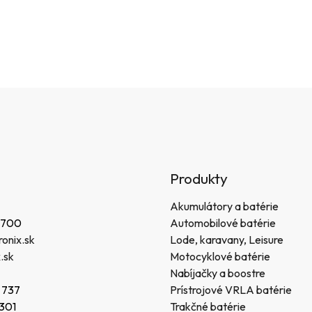
Produkty
Akumulátory a batérie
 700
Automobilové batérie
onix.sk
Lode, karavany, Leisure
.sk
Motocyklové batérie
Nabíjačky a boostre
 737
Prístrojové VRLA batérie
 301
Trakčné batérie