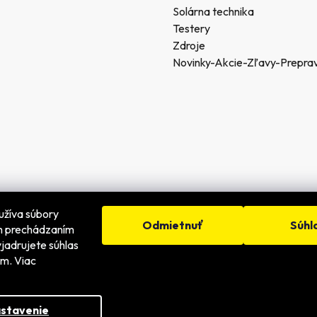
Solárna technika
Testery
Zdroje
Novinky-Akcie-Zľavy-Prepra
užíva súbory
Odmietnuť
Súhl
ím prechádzaním
jadrujete súhlas
dené.
ím. Viac
stavenie