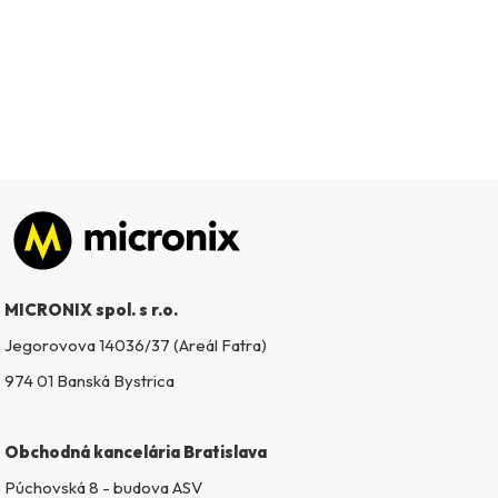
Zápätie
MICRONIX spol. s r.o.
Jegorovova 14036/37 (Areál Fatra)
974 01 Banská Bystrica
Obchodná kancelária Bratislava
Púchovská 8 - budova ASV