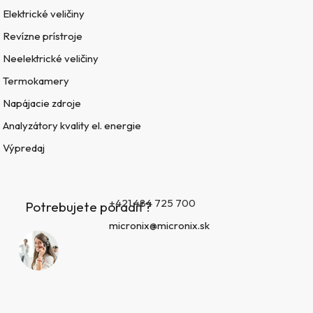
Elektrické veličiny
Revízne prístroje
Neelektrické veličiny
Termokamery
Napájacie zdroje
Analyzátory kvality el. energie
Výpredaj
+421 484 725 700
Potrebujete poradiť?
micronix@micronix.sk