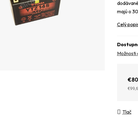
dodávané 
majú o 30
Celý popi
Dostupn
Možnosti 
€80
€99,
Jedno
Tlač