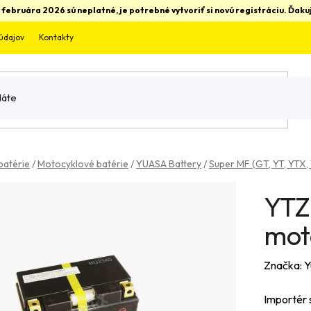
 februára 2026 sú neplatné, je potrebné vytvoriť si novú registráciu. Ďa
údajov
Kontakty
batérie
/
Motocyklové batérie
/
YUASA Battery
/
Super MF (GT, YT, YTX,
YTZ
mot
Značka:
Y
Importér 