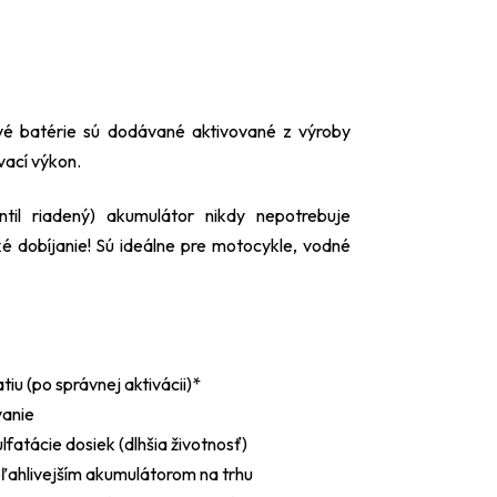
é batérie sú dodávané aktivované z výroby
vací výkon.
il riadený) akumulátor nikdy nepotrebuje
ké dobíjanie! Sú ideálne pre motocykle, vodné
iu (po správnej aktivácii)*
vanie
atácie dosiek (dlhšia životnosť)
ľahlivejším akumulátorom na trhu