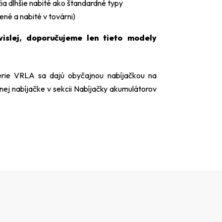
a dlhšie nabité ako štandardné typy
né a nabité v továrni)
vislej, doporučujeme len tieto modely
rie VRLA sa dajú obyčajnou nabíjačkou na
nej nabíjačke v sekcii
Nabíjačky akumulátorov