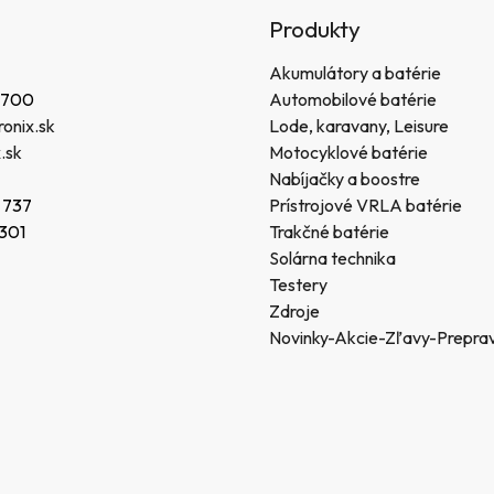
Produkty
Akumulátory a batérie
 700
Automobilové batérie
onix.sk
Lode, karavany, Leisure
.sk
Motocyklové batérie
Nabíjačky a boostre
 737
Prístrojové VRLA batérie
 301
Trakčné batérie
Solárna technika
Testery
Zdroje
Novinky-Akcie-Zľavy-Prepra