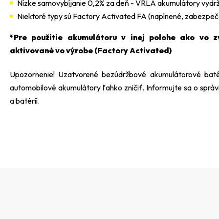
Nízke samovybíjanie 0,2% za deň - VRLA akumulátory vydrži
Niektoré typy sú Factory Activated FA (naplnené, zabezpeče
*Pre použitie akumulátoru v inej polohe ako vo z
aktivované vo výrobe (Factory Activated)
Upozornenie! Uzatvorené bezúdržbové akumulátorové baté
automobilové akumulátory ľahko zničiť. Informujte sa o správ
a batérií
.
Z