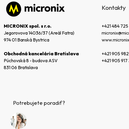
á
Kontakty
p
ä
t
+421 484 725
MICRONIX spol. s r.o.
i
micronix@micr
Jegorovova 14036/37 (Areál Fatra)
e
www.micronix
974 01 Banská Bystrica
+421 905 982
Obchodná kancelária Bratislava
+421 905 917
Púchovská 8 - budova ASV
831 06 Bratislava
Potrebujete poradiť?