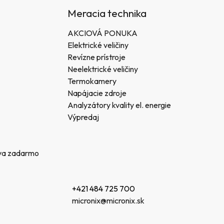
Meracia technika
AKCIOVÁ PONUKA
Elektrické veličiny
Revízne prístroje
Neelektrické veličiny
Termokamery
Napájacie zdroje
Analyzátory kvality el. energie
Výpredaj
va zadarmo
+421 484 725 700
micronix@micronix.sk