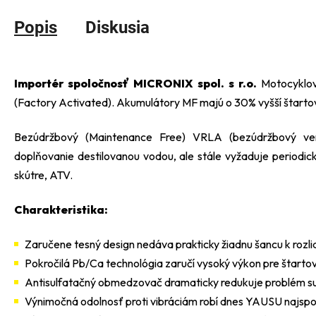
Popis
Diskusia
Importér spoločnosť MICRONIX spol. s r.o.
Motocyklov
(Factory Activated). Akumulátory MF majú o 30% vyšší štarto
Bezúdržbový (Maintenance Free) VRLA (bezúdržbový vent
doplňovanie destilovanou vodou, ale stále vyžaduje periodic
skútre, ATV.
Charakteristika:
Zaručene tesný design nedáva prakticky žiadnu šancu k rozliat
Pokročilá Pb/Ca technológia zaručí vysoký výkon pre štarto
Antisulfatačný obmedzovač dramaticky redukuje problém sulf
Výnimočná odolnosť proti vibráciám robí dnes YAUSU najspo