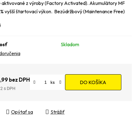
aktivované z výroby (Factory Activated). Akumulátory MF
% vyšší štartovací výkon. Bezúdržbový (Maintenance Free)
s
osť
Skladom
doručenia
,99 bez DPH
DO KOŠÍKA
62
tková cena:
Opýtať sa
Strážiť