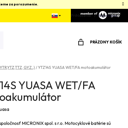
kujeme za porozumenie.
Prihlásenie
Registrácia
PRÁZDNY KOŠÍK
NÁKUPNÝ
KOŠÍK
 YTR,YTZ,TTZ, GYZ..)
/
YTZ14S YUASA WET/FA motoakumulátor
14S YUASA WET/FA
oakumulátor
uasa
spoločnosť MICRONIX spol. s r.o. Motocyklové batérie sú