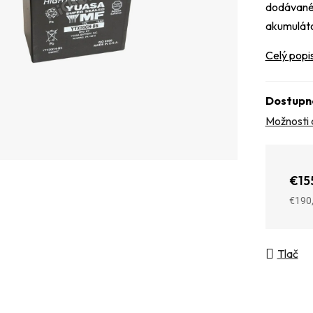
dodávané 
akumuláto
Celý popi
Dostupn
Možnosti 
€15
€190
Jedno
Tlač