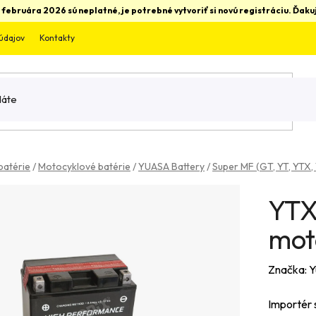
 februára 2026 sú neplatné, je potrebné vytvoriť si novú registráciu. Ďa
údajov
Kontakty
batérie
/
Motocyklové batérie
/
YUASA Battery
/
Super MF (GT, YT, YTX,
YTX
mot
Značka:
Y
Importér 