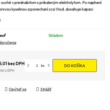
suché v prednabitom s pribaleným elektrolytom. Po naplnení
rovou kyselinou a ponechaní cca 1 hod. dosahuje kapaci
s
osť
Skladom
doručenia
5,01 bez DPH
DO KOŠÍKA
,66
tková cena:
Opýtať sa
Strážiť