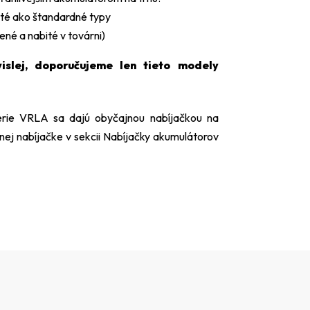
ité ako štandardné typy
né a nabité v továrni)
islej, doporučujeme len tieto modely
rie VRLA sa dajú obyčajnou nabíjačkou na
nej nabíjačke v sekcii
Nabíjačky akumulátorov