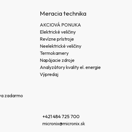
Meracia technika
AKCIOVÁ PONUKA
Elektrické veličiny
Revízne prístroje
Neelektrické veličiny
Termokamery
Napájacie zdroje
Analyzátory kvality el. energie
Výpredaj
va zadarmo
+421 484 725 700
micronix@micronix.sk