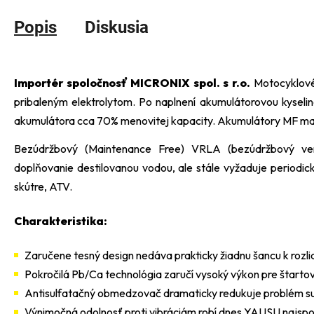
Popis
Diskusia
Importér spoločnosť MICRONIX spol. s r.o.
Motocyklové
pribaleným elektrolytom. Po naplnení akumulátorovou kyseli
akumulátora cca 70% menovitej kapacity. Akumulátory MF maj
Bezúdržbový (Maintenance Free) VRLA (bezúdržbový vent
doplňovanie destilovanou vodou, ale stále vyžaduje periodic
skútre, ATV.
Charakteristika:
Zaručene tesný design nedáva prakticky žiadnu šancu k rozliat
Pokročilá Pb/Ca technológia zaručí vysoký výkon pre štartov
Antisulfatačný obmedzovač dramaticky redukuje problém sulf
Výnimočná odolnosť proti vibráciám robí dnes YAUSU najspo