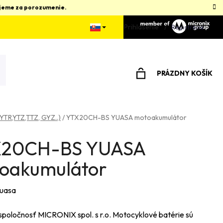
kujeme za porozumenie.
Prihlásenie
Registrácia
PRÁZDNY KOŠÍK
NÁKUPNÝ
KOŠÍK
 YTR,YTZ,TTZ, GYZ..)
/
YTX20CH-BS YUASA motoakumulátor
20CH-BS YUASA
oakumulátor
uasa
spoločnosť MICRONIX spol. s r.o. Motocyklové batérie sú