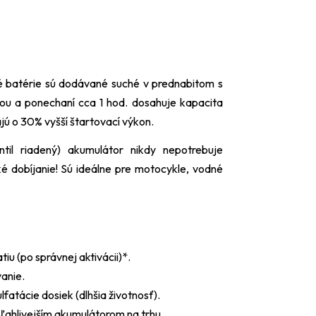
 batérie sú dodávané suché v prednabitom s
nou a ponechaní cca 1 hod. dosahuje kapacita
ú o 30% vyšší štartovací výkon.
il riadený) akumulátor nikdy nepotrebuje
ké dobíjanie! Sú ideálne pre motocykle, vodné
iu (po správnej aktivácii)*.
anie.
atácie dosiek (dlhšia životnosť).
ľahlivejším akumulátorom na trhu.