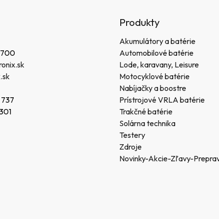
Produkty
Akumulátory a batérie
 700
Automobilové batérie
onix.sk
Lode, karavany, Leisure
.sk
Motocyklové batérie
Nabíjačky a boostre
 737
Prístrojové VRLA batérie
 301
Trakčné batérie
Solárna technika
Testery
Zdroje
Novinky-Akcie-Zľavy-Prepra