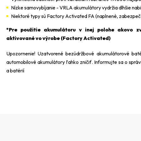
Nízke samovybíjanie - VRLA akumulátory vydržia dlhšie nab
Niektoré typy sú Factory Activated FA (naplnené, zabezpeče
*Pre použitie akumulátoru v inej polohe akovo zv
aktivované vo výrobe (Factory Activated)
Upozornenie! Uzatvorené bezúdržbové akumulátorové baté
automobilové akumulátory ľahko zničiť. Informujte sa o správ
a batérií