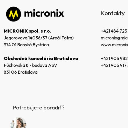
Z
á
Kontakty
p
ä
t
+421 484 725
MICRONIX spol. s r.o.
i
micronix@micr
Jegorovova 14036/37 (Areál Fatra)
e
www.micronix
974 01 Banská Bystrica
+421 905 982
Obchodná kancelária Bratislava
+421 905 917
Púchovská 8 - budova ASV
831 06 Bratislava
Potrebujete poradiť?