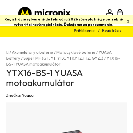
Prejsť
na
obsah
N
Hľadať
Registrácie vytvorené do februára 2026 sú neplatné, je potrebné
vytvoriť si novú registráciu. Ďakujeme za porozumenie.
Prihlásenie
Registrácia
K
Domov
/
Akumulátory a batérie
/
Motocyklové batérie
/
YUASA
Battery
/
Super MF (GT, YT, YTX, YTR,YTZ,TTZ, GYZ..)
/
YTX16-
BS-1 YUASA motoakumulátor
YTX16-BS-1 YUASA
motoakumulátor
Značka:
Yuasa