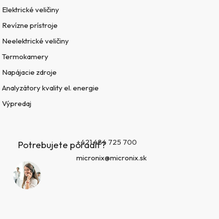
Elektrické veličiny
Revízne prístroje
Neelektrické veličiny
Termokamery
Napájacie zdroje
Analyzátory kvality el. energie
Výpredaj
+421 484 725 700
Potrebujete poradiť?
micronix@micronix.sk