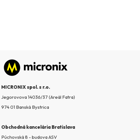
Zápätie
MICRONIX spol. s r.o.
Jegorovova 14036/37 (Areál Fatra)
974 01 Banská Bystrica
Obchodná kancelária Bratislava
Púchovská 8 - budova ASV