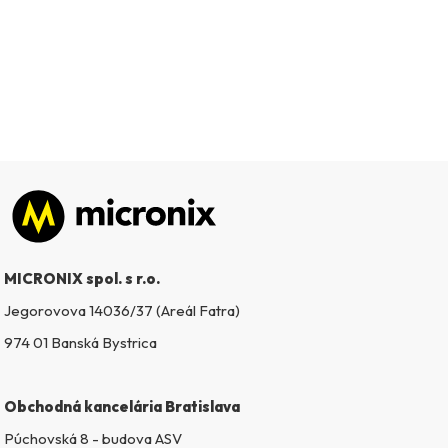
Zápätie
MICRONIX spol. s r.o.
Jegorovova 14036/37 (Areál Fatra)
974 01 Banská Bystrica
Obchodná kancelária Bratislava
Púchovská 8 - budova ASV