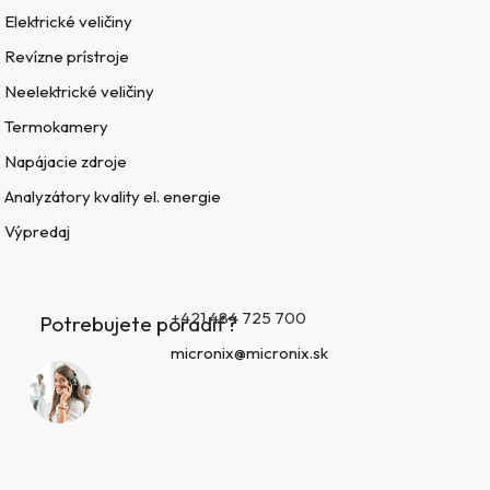
Elektrické veličiny
Revízne prístroje
Neelektrické veličiny
Termokamery
Napájacie zdroje
Analyzátory kvality el. energie
Výpredaj
+421 484 725 700
Potrebujete poradiť?
micronix@micronix.sk