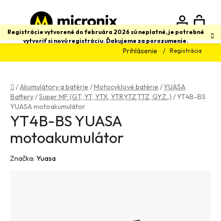
Prejsť
na
obsah
N
Hľadať
Registrácie vytvorené do februára 2026 sú neplatné, je potrebné
vytvoriť si novú registráciu. Ďakujeme za porozumenie.
Prihlásenie
Registrácia
K
Domov
/
Akumulátory a batérie
/
Motocyklové batérie
/
YUASA
Battery
/
Super MF (GT, YT, YTX, YTR,YTZ,TTZ, GYZ..)
/
YT4B-BS
YUASA motoakumulátor
YT4B-BS YUASA
motoakumulátor
Značka:
Yuasa