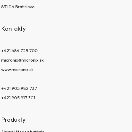
831 06 Bratislava
Kontakty
+421 484 725 700
micronix@micronix.sk
www.micronix.sk
+421 905 982 737
+421 905 917 301
Produkty
Akumulátory a batérie