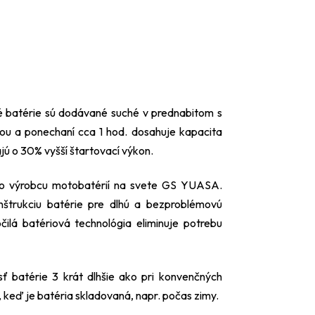
 batérie sú dodávané suché v prednabitom s
nou a ponechaní cca 1 hod. dosahuje kapacita
ú o 30% vyšší štartovací výkon.
ho výrobcu motobatérií na svete GS YUASA.
nštrukciu batérie pre dlhú a bezproblémovú
lá batériová technológia eliminuje potrebu
sť batérie 3 krát dlhšie ako pri konvenčných
, keď je batéria skladovaná, napr. počas zimy.