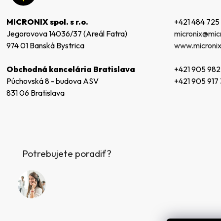
ä
t
+421 484 725
MICRONIX spol. s r.o.
i
micronix@micr
Jegorovova 14036/37 (Areál Fatra)
e
www.micronix
974 01 Banská Bystrica
+421 905 982
Obchodná kancelária Bratislava
+421 905 917
Púchovská 8 - budova ASV
831 06 Bratislava
Potrebujete poradiť?