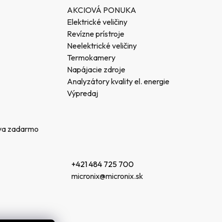
AKCIOVÁ PONUKA
Elektrické veličiny
Revízne prístroje
Neelektrické veličiny
Termokamery
Napájacie zdroje
Analyzátory kvality el. energie
Výpredaj
va zadarmo
+421 484 725 700
micronix@micronix.sk