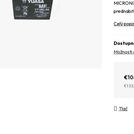
MICRONIX 
prednabit
Celý popi
Dostupn
Možnosti 
€10
€133
Jedno
Tlač