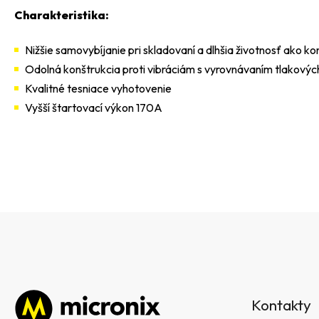
Charakteristika:
Nižšie samovybíjanie pri skladovaní a dlhšia životnosť ako k
Odolná konštrukcia proti vibráciám s vyrovnávaním tlakovýc
Kvalitné tesniace vyhotovenie
Vyšší štartovací výkon 170A
Z
á
Kontakty
p