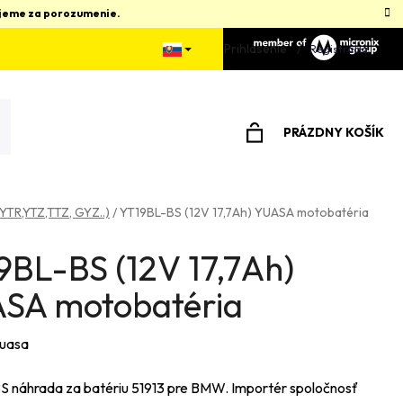
kujeme za porozumenie.
Prihlásenie
Registrácia
PRÁZDNY KOŠÍK
NÁKUPNÝ
KOŠÍK
 YTR,YTZ,TTZ, GYZ..)
/
YT19BL-BS (12V 17,7Ah) YUASA motobatéria
9BL-BS (12V 17,7Ah)
SA motobatéria
uasa
 náhrada za batériu 51913 pre BMW. Importér spoločnosť