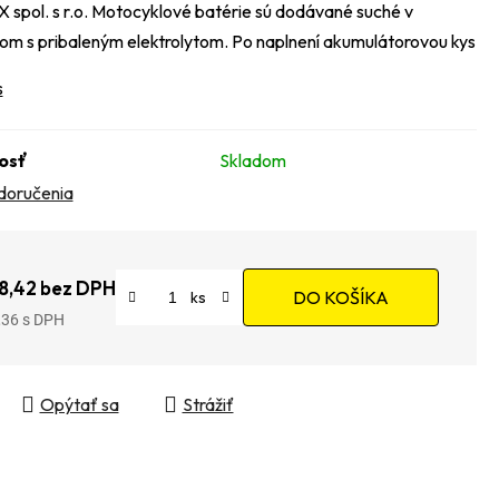
spol. s r.o. Motocyklové batérie sú dodávané suché v
om s pribaleným elektrolytom. Po naplnení akumulátorovou kys
s
osť
Skladom
doručenia
8,42 bez DPH
DO KOŠÍKA
,36
tková cena:
Opýtať sa
Strážiť