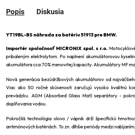
Popis
Diskusia
YT19BL-BS náhrada za batériu 51913 pre BMW.
Importér spoločnosť MICRONIX spol. s r.o.
Motocyklové
pribaleným elektrolytom. Po naplnení akumulátorovou kyseli
akumulátora cca 70% menovitej kapacity. Akumulátory MF maj
Nová generácia bezúdržbových akumulátorov od najväčšie
Viac ako 50 ročné skúsenosti zaručujú vysoko kvalitnú ko
prevádzku. AGM (Absorbed Glass Mat) separátory - pokroči
doplňovania vodou.
Pokročilá technológia olovo / vápnik drží špecifickú hmotno
antimónových batériách. To zn. dlhšie periódy medzi nabíjaním