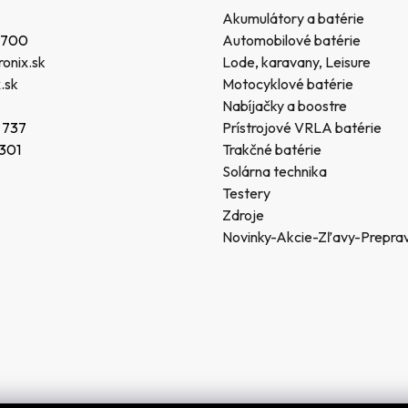
Akumulátory a batérie
 700
Automobilové batérie
onix.sk
Lode, karavany, Leisure
.sk
Motocyklové batérie
Nabíjačky a boostre
 737
Prístrojové VRLA batérie
 301
Trakčné batérie
Solárna technika
Testery
Zdroje
Novinky-Akcie-Zľavy-Prepra