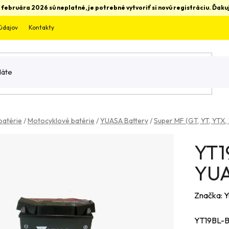
 februára 2026 sú neplatné, je potrebné vytvoriť si novú registráciu. Ďa
údajov
Kontakty
batérie
/
Motocyklové batérie
/
YUASA Battery
/
Super MF (GT, YT, YTX,
YT1
YUA
Značka:
Y
YT19BL-BS