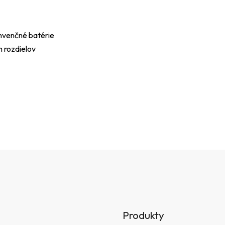
onvenčné batérie
h rozdielov
Produkty