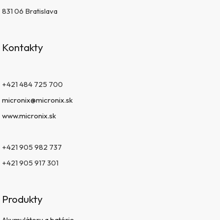
831 06 Bratislava
Kontakty
+421 484 725 700
micronix@micronix.sk
www.micronix.sk
+421 905 982 737
+421 905 917 301
Produkty
Akumulátory a batérie