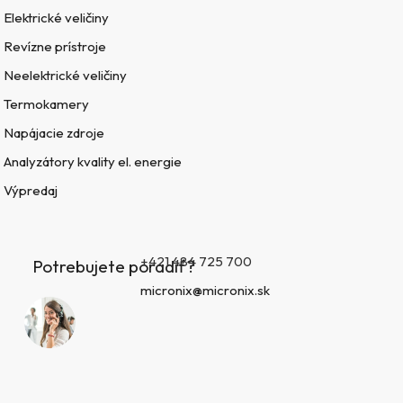
Elektrické veličiny
Revízne prístroje
Neelektrické veličiny
Termokamery
Napájacie zdroje
Analyzátory kvality el. energie
Výpredaj
+421 484 725 700
Potrebujete poradiť?
micronix@micronix.sk