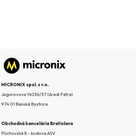
Zápätie
MICRONIX spol. s r.o.
Jegorovova 14036/37 (Areál Fatra)
974 01 Banská Bystrica
Obchodná kancelária Bratislava
Púchovská 8 - budova ASV