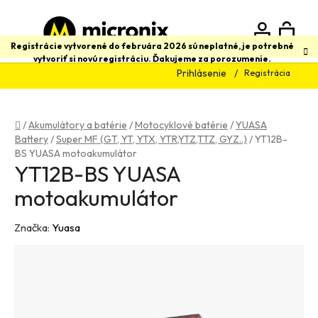
Prejsť
na
obsah
N
Hľadať
Registrácie vytvorené do februára 2026 sú neplatné, je potrebné
vytvoriť si novú registráciu. Ďakujeme za porozumenie.
Prihlásenie
Registrácia
K
Domov
/
Akumulátory a batérie
/
Motocyklové batérie
/
YUASA
Battery
/
Super MF (GT, YT, YTX, YTR,YTZ,TTZ, GYZ..)
/
YT12B-
BS YUASA motoakumulátor
YT12B-BS YUASA
motoakumulátor
Značka:
Yuasa