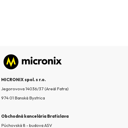
Zápätie
MICRONIX spol. s r.o.
Jegorovova 14036/37 (Areál Fatra)
974 01 Banská Bystrica
Obchodná kancelária Bratislava
Púchovská 8 - budova ASV