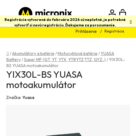
Prejsť
na
obsah
N
Hľadať
Registrácie vytvorené do februára 2026 sú neplatné, je potrebné
vytvoriť si novú registráciu. Ďakujeme za porozumenie.
Prihlásenie
Registrácia
K
Domov
/
Akumulátory a batérie
/
Motocyklové batérie
/
YUASA
Battery
/
Super MF (GT, YT, YTX, YTR,YTZ,TTZ, GYZ..)
/
YIX30L-
BS YUASA motoakumulátor
YIX30L-BS YUASA
motoakumulátor
Značka:
Yuasa