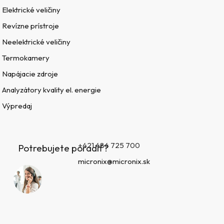
Elektrické veličiny
Revízne prístroje
Neelektrické veličiny
Termokamery
Napájacie zdroje
Analyzátory kvality el. energie
Výpredaj
+421 484 725 700
Potrebujete poradiť?
micronix@micronix.sk