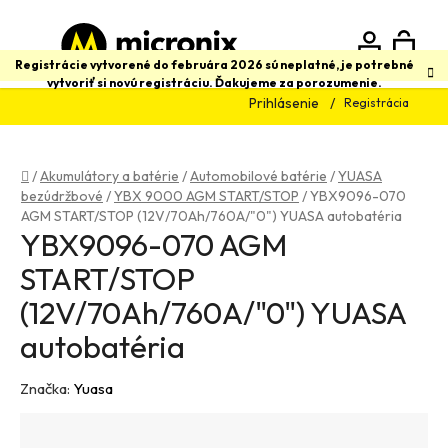
Prejsť
na
obsah
N
Hľadať
Registrácie vytvorené do februára 2026 sú neplatné, je potrebné
vytvoriť si novú registráciu. Ďakujeme za porozumenie.
Prihlásenie
Registrácia
K
Domov
/
Akumulátory a batérie
/
Automobilové batérie
/
YUASA
bezúdržbové
/
YBX 9000 AGM START/STOP
/
YBX9096-070
AGM START/STOP (12V/70Ah/760A/"0") YUASA autobatéria
YBX9096-070 AGM
START/STOP
(12V/70Ah/760A/"0") YUASA
autobatéria
Značka:
Yuasa