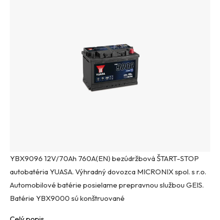
YBX9096 12V/70Ah 760A(EN) bezúdržbová ŠTART-STOP
autobatéria YUASA. Výhradný dovozca MICRONIX spol. s r.o.
Automobilové batérie posielame prepravnou službou GEIS.
Batérie YBX9000 sú konštruované
Celý popis