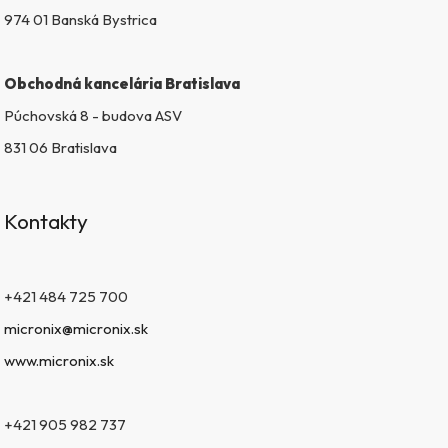
974 01 Banská Bystrica
Obchodná kancelária Bratislava
Púchovská 8 - budova ASV
831 06 Bratislava
Kontakty
+421 484 725 700
micronix@micronix.sk
www.micronix.sk
+421 905 982 737