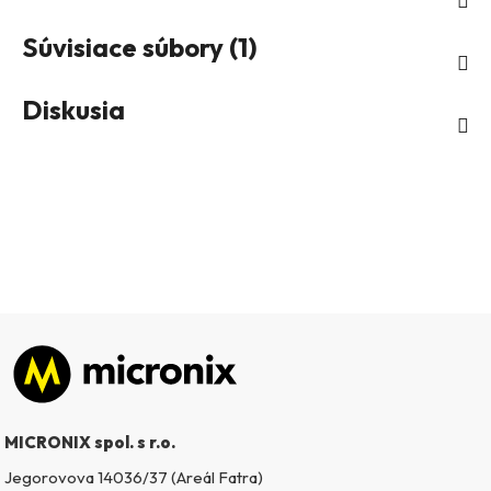
Súvisiace súbory (1)
Diskusia
Zápätie
MICRONIX spol. s r.o.
Jegorovova 14036/37 (Areál Fatra)