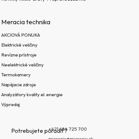
Meracia technika
AKCIOVÁ PONUKA
Elektrické veličiny
Revízne prístroje
Neelektrické veličiny
Termokamery
Napájacie zdroje
Analyzátory kvality el. energie
Výpredaj
+421 484 725 700
Potrebujete poradiť?
micronix@micronix.sk