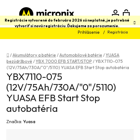
Prejsť
na
obsah
N
Hľadať
Registrácie vytvorené do februára 2026 sú neplatné, je potrebné
vytvoriť si novú registráciu. Ďakujeme za porozumenie.
Prihlásenie
Registrácia
K
Domov
/
Akumulátory a batérie
/
Automobilové batérie
/
YUASA
bezúdržbové
/
YBX 7000 EFB START/STOP
/
YBX7110-075
(12V/75Ah/730A/"0"/5110) YUASA EFB Start Stop autobatéria
YBX7110-075
(12V/75Ah/730A/"0"/5110)
YUASA EFB Start Stop
autobatéria
Značka:
Yuasa