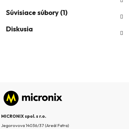
Súvisiace súbory (1)
Diskusia
Zápätie
MICRONIX spol. s r.o.
Jegorovova 14036/37 (Areál Fatra)