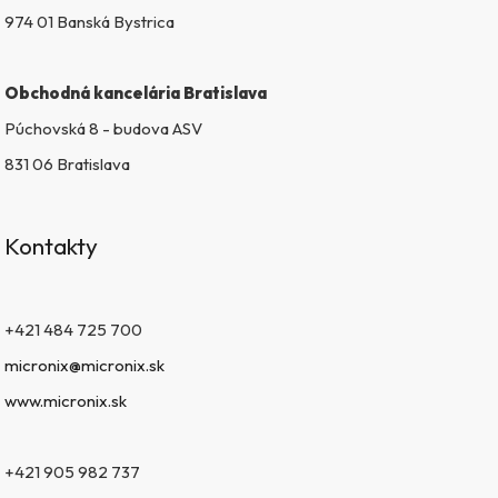
974 01 Banská Bystrica
Obchodná kancelária Bratislava
Púchovská 8 - budova ASV
831 06 Bratislava
Kontakty
+421 484 725 700
micronix@micronix.sk
www.micronix.sk
+421 905 982 737