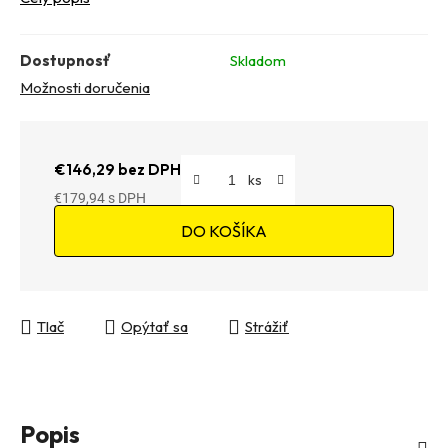
Dostupnosť
Skladom
Možnosti doručenia
€146,29 bez DPH
€179,94
Jednotková cena:
DO KOŠÍKA
Tlač
Opýtať sa
Strážiť
Popis