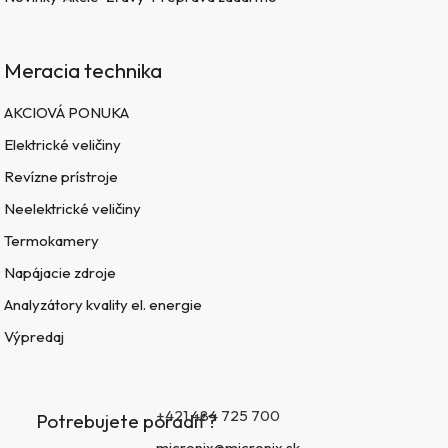
Meracia technika
AKCIOVÁ PONUKA
Elektrické veličiny
Revízne prístroje
Neelektrické veličiny
Termokamery
Napájacie zdroje
Analyzátory kvality el. energie
Výpredaj
+421 484 725 700
Potrebujete poradiť?
micronix@micronix.sk