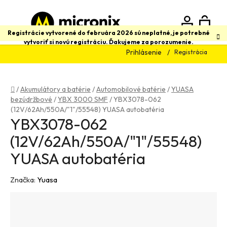
Prejsť
na
obsah
N
Hľadať
Registrácie vytvorené do februára 2026 sú neplatné, je potrebné
vytvoriť si novú registráciu. Ďakujeme za porozumenie.
Prihlásenie
Registrácia
K
Domov
/
Akumulátory a batérie
/
Automobilové batérie
/
YUASA
bezúdržbové
/
YBX 3000 SMF
/
YBX3078-062
(12V/62Ah/550A/"1"/55548) YUASA autobatéria
YBX3078-062
(12V/62Ah/550A/"1"/55548)
YUASA autobatéria
Značka:
Yuasa