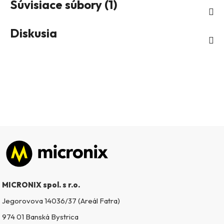
Súvisiace súbory (1)
Diskusia
Zápätie
MICRONIX spol. s r.o.
Jegorovova 14036/37 (Areál Fatra)
974 01 Banská Bystrica