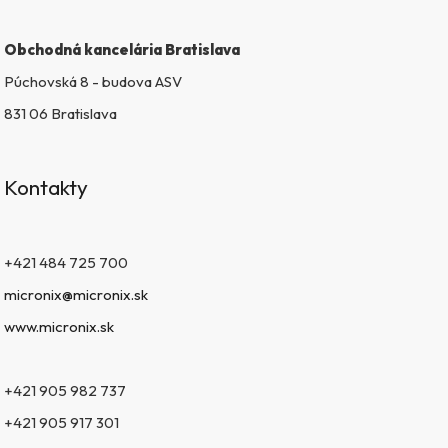
Obchodná kancelária Bratislava
Púchovská 8 - budova ASV
831 06 Bratislava
Kontakty
+421 484 725 700
micronix@micronix.sk
www.micronix.sk
+421 905 982 737
+421 905 917 301