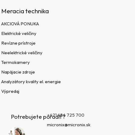
Meracia technika
AKCIOVÁ PONUKA
Elektrické veličiny
Revízne prístroje
Neelektrické veličiny
Termokamery
Napájacie zdroje
Analyzátory kvality el. energie
Výpredaj
+421 484 725 700
Potrebujete poradiť?
micronix@micronix.sk