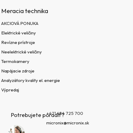
Meracia technika
AKCIOVÁ PONUKA
Elektrické veličiny
Revízne prístroje
Neelektrické veličiny
Termokamery
Napájacie zdroje
Analyzátory kvality el. energie
Výpredaj
+421 484 725 700
Potrebujete poradiť?
micronix@micronix.sk