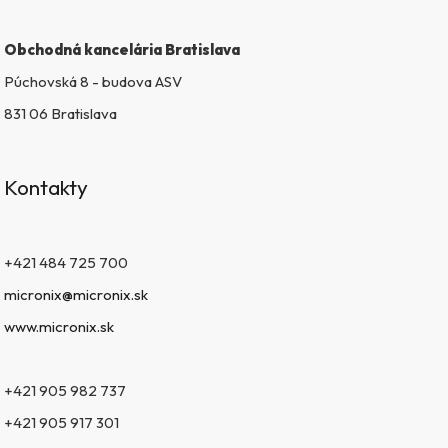
Obchodná kancelária Bratislava
Púchovská 8 - budova ASV
831 06 Bratislava
Kontakty
+421 484 725 700
micronix@micronix.sk
www.micronix.sk
+421 905 982 737
+421 905 917 301