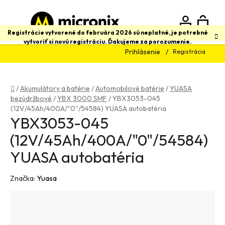
Prejsť
na
obsah
N
Hľadať
Registrácie vytvorené do februára 2026 sú neplatné, je potrebné
vytvoriť si novú registráciu. Ďakujeme za porozumenie.
Prihlásenie
Registrácia
K
Domov
/
Akumulátory a batérie
/
Automobilové batérie
/
YUASA
bezúdržbové
/
YBX 3000 SMF
/
YBX3053-045
(12V/45Ah/400A/"0"/54584) YUASA autobatéria
YBX3053-045
(12V/45Ah/400A/"0"/54584)
YUASA autobatéria
Značka:
Yuasa