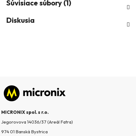
Súvisiace súbory (1)
Diskusia
Zápätie
MICRONIX spol. s r.o.
Jegorovova 14036/37 (Areál Fatra)
974 01 Banská Bystrica