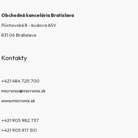
Obchodná kancelária Bratislava
Púchovská 8 - budova ASV
831 06 Bratislava
Kontakty
+421 484 725 700
micronix@micronix.sk
www.micronix.sk
+421 905 982 737
+421 905 917 301