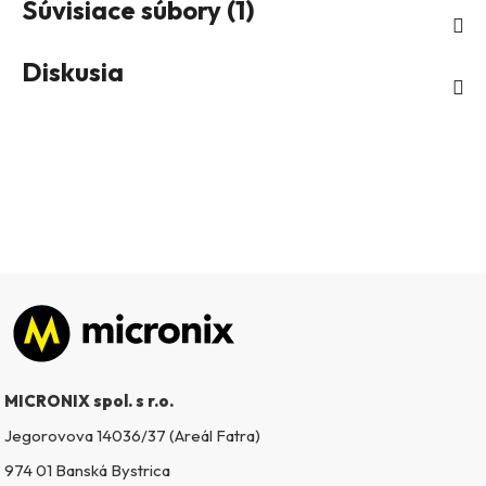
Súvisiace súbory (1)
Diskusia
Zápätie
MICRONIX spol. s r.o.
Jegorovova 14036/37 (Areál Fatra)
974 01 Banská Bystrica