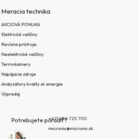
Meracia technika
AKCIOVÁ PONUKA
Elektrické veličiny
Revízne prístroje
Neelektrické veličiny
Termokamery
Napájacie zdroje
Analyzátory kvality el. energie
Výpredaj
+421 484 725 700
Potrebujete poradiť?
micronix@micronix.sk