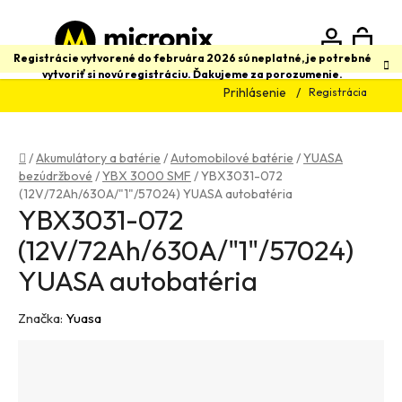
Prejsť
na
obsah
N
Hľadať
Registrácie vytvorené do februára 2026 sú neplatné, je potrebné
vytvoriť si novú registráciu. Ďakujeme za porozumenie.
Prihlásenie
Registrácia
K
Domov
/
Akumulátory a batérie
/
Automobilové batérie
/
YUASA
bezúdržbové
/
YBX 3000 SMF
/
YBX3031-072
(12V/72Ah/630A/"1"/57024) YUASA autobatéria
YBX3031-072
(12V/72Ah/630A/"1"/57024)
YUASA autobatéria
Značka:
Yuasa