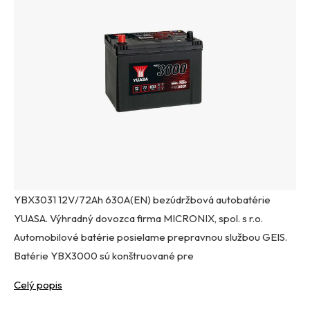
YBX3031 12V/72Ah 630A(EN) bezúdržbová autobatérie
YUASA. Výhradný dovozca firma MICRONIX, spol. s r.o.
Automobilové batérie posielame prepravnou službou GEIS.
Batérie YBX3000 sú konštruované pre
Celý popis