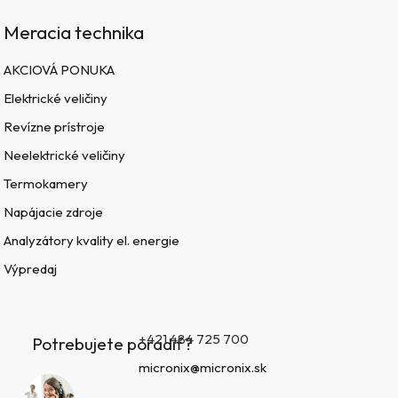
Meracia technika
AKCIOVÁ PONUKA
Elektrické veličiny
Revízne prístroje
Neelektrické veličiny
Termokamery
Napájacie zdroje
Analyzátory kvality el. energie
Výpredaj
+421 484 725 700
Potrebujete poradiť?
micronix@micronix.sk