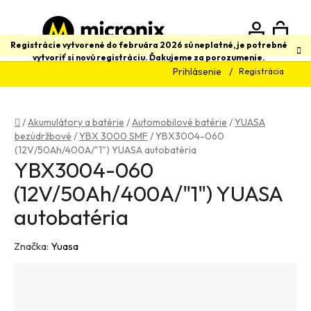
Prejsť
na
obsah
N
Hľadať
Registrácie vytvorené do februára 2026 sú neplatné, je potrebné
vytvoriť si novú registráciu. Ďakujeme za porozumenie.
Prihlásenie
Registrácia
K
Domov
/
Akumulátory a batérie
/
Automobilové batérie
/
YUASA
bezúdržbové
/
YBX 3000 SMF
/
YBX3004-060
(12V/50Ah/400A/"1") YUASA autobatéria
YBX3004-060
(12V/50Ah/400A/"1") YUASA
autobatéria
Značka:
Yuasa