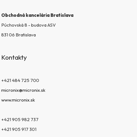
Obchodná kancelária Bratislava
Púchovská 8 - budova ASV
831 06 Bratislava
Kontakty
+421 484 725 700
micronix@micronix.sk
www.micronix.sk
+421 905 982 737
+421 905 917 301