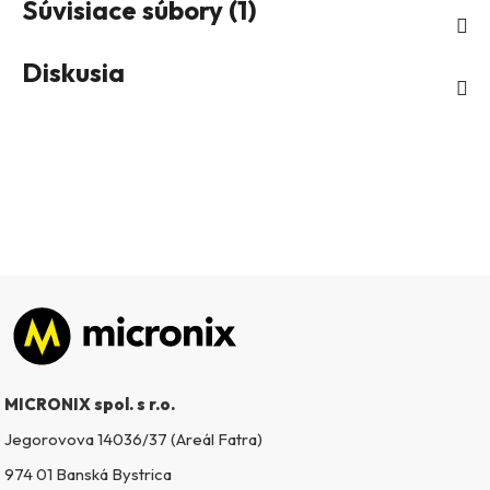
Súvisiace súbory (1)
Diskusia
Zápätie
MICRONIX spol. s r.o.
Jegorovova 14036/37 (Areál Fatra)
974 01 Banská Bystrica