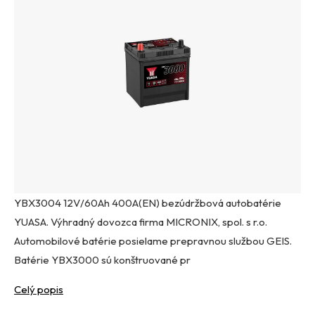
YBX3004 12V/60Ah 400A(EN) bezúdržbová autobatérie
YUASA. Výhradný dovozca firma MICRONIX, spol. s r.o.
Automobilové batérie posielame prepravnou službou GEIS.
Batérie YBX3000 sú konštruované pr
Celý popis