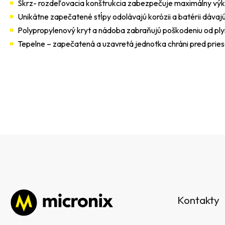
Skrz- rozdeľovacia konštrukcia zabezpečuje maximálny vý
Unikátne zapečatené stĺpy odolávajú korózii a batérii dávajú
Polypropylenový kryt a nádoba zabraňujú poškodeniu od ply
Tepelne – zapečatená a uzavretá jednotka chráni pred prie
Z
á
Kontakty
p
ä