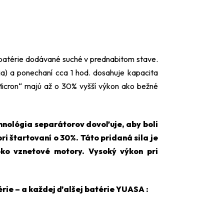
batérie dodávané suché v prednabitom stave.
ia) a ponechaní cca 1 hod. dosahuje kapacita
icron“ majú až o 30% vyšší výkon ako bežné
ológia separátorov dovoľuje, aby boli
i štartovaní o 30%. Táto pridaná sila je
oko vznetové motory. Vysoký výkon pri
rie – a každej ďalšej batérie YUASA :