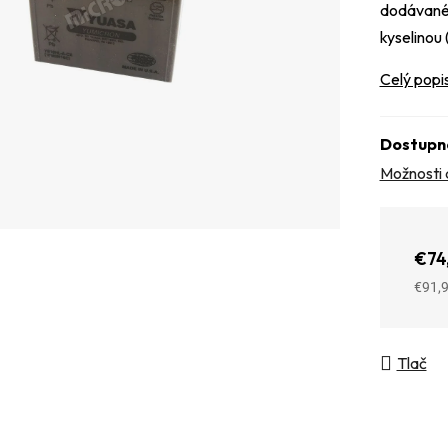
dodávané 
kyselinou 
Celý popi
Dostupn
Možnosti 
€74
€91,
Jedno
Tlač