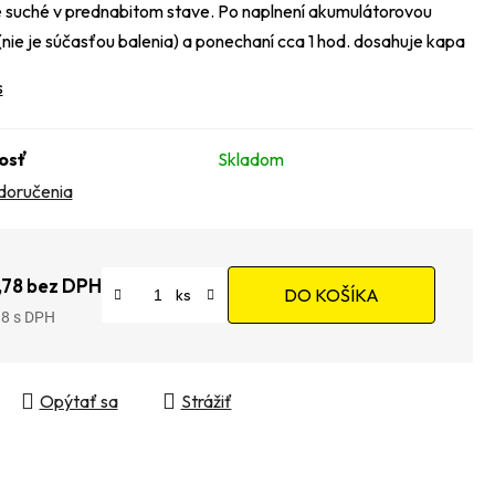
suché v prednabitom stave. Po naplnení akumulátorovou
(nie je súčasťou balenia) a ponechaní cca 1 hod. dosahuje kapa
s
osť
Skladom
doručenia
,78 bez DPH
DO KOŠÍKA
98
tková cena:
Opýtať sa
Strážiť