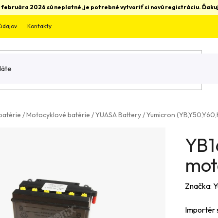
 februára 2026 sú neplatné, je potrebné vytvoriť si novú registráciu. Ďa
údajov
Kontakty
batérie
/
Motocyklové batérie
/
YUASA Battery
/
Yumicron (YB,Y50,Y60,
YB1
mot
Značka:
Y
Importér 