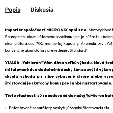
Popis
Diskusia
Importér spoločnosť MICRONIX spol s r.o.
Motocyklové 
Po naplnení akumulátorovou kyselinou (nie je súčasťou balen
akumulátora cca 70% menovitej kapacity. Akumulátory „YuM
konvenčné akumulátory prevedenie „Standard“.
YUASA „YuMicron“ Vám dáva veľkú výhodu. Nová techn
inštalované dve dodatočné dosky čím sa zvýšil výkon pr
skvelá výhoda pri silne vybavené stroje alebo vys
štartovaní je skutočný bonus pre ľahké naštartovanie.
Tieto vlastnosti sú zabudované do našej YuMicron baté
Patentované separátory poskytujú vysokú štartovaciu silu