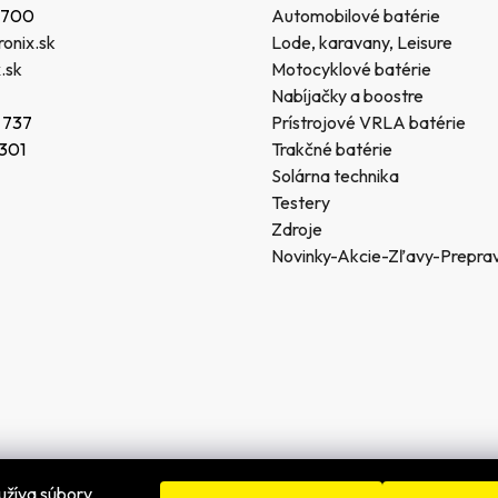
 700
Automobilové batérie
onix.sk
Lode, karavany, Leisure
.sk
Motocyklové batérie
Nabíjačky a boostre
 737
Prístrojové VRLA batérie
 301
Trakčné batérie
Solárna technika
Testery
Zdroje
Novinky-Akcie-Zľavy-Prepra
užíva súbory