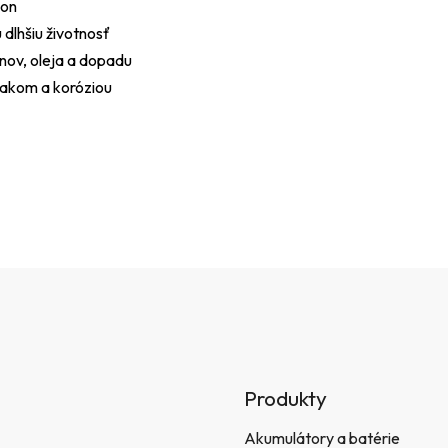
kon
 dlhšiu životnosť
nov, oleja a dopadu
sakom a koróziou
Produkty
Akumulátory a batérie