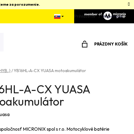
kujeme za porozumenie.
Prihlásenie
Registrácia
PRÁZDNY KOŠÍK
NÁKUPNÝ
KOŠÍK
HYB..)
/
YB16HL-A-CX YUASA motoakumulátor
6HL-A-CX YUASA
oakumulátor
uasa
spoločnosť MICRONIX spol s r.o. Motocyklové batérie