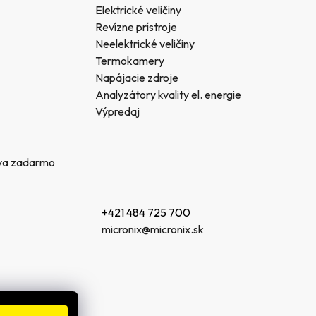
Elektrické veličiny
Revízne prístroje
Neelektrické veličiny
Termokamery
Napájacie zdroje
Analyzátory kvality el. energie
Výpredaj
va zadarmo
+421 484 725 700
micronix@micronix.sk