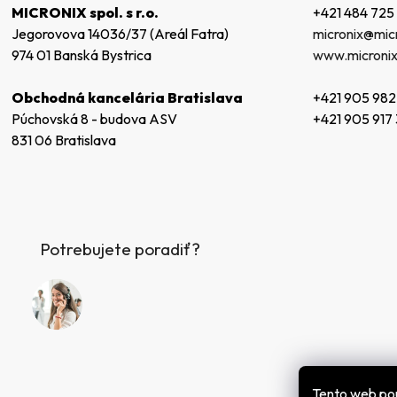
t
+421 484 725
MICRONIX spol. s r.o.
i
micronix@micr
Jegorovova 14036/37 (Areál Fatra)
e
www.micronix
974 01 Banská Bystrica
+421 905 982
Obchodná kancelária Bratislava
+421 905 917
Púchovská 8 - budova ASV
831 06 Bratislava
Potrebujete poradiť?
Tento web po