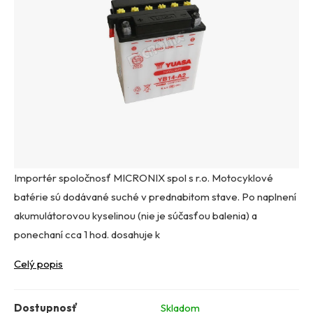
Importér spoločnosť MICRONIX spol s r.o. Motocyklové
batérie sú dodávané suché v prednabitom stave. Po naplnení
akumulátorovou kyselinou (nie je súčasťou balenia) a
ponechaní cca 1 hod. dosahuje k
Celý popis
Dostupnosť
Skladom