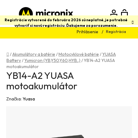
Prejsť
na
obsah
N
Hľadať
Registrácie vytvorené do februára 2026 sú neplatné, je potrebné
vytvoriť si novú registráciu. Ďakujeme za porozumenie.
Prihlásenie
Registrácia
K
Domov
/
Akumulátory a batérie
/
Motocyklové batérie
/
YUASA
Battery
/
Yumicron (YB,Y50,Y60,HYB..)
/
YB14-A2 YUASA
motoakumulátor
YB14-A2 YUASA
motoakumulátor
Značka:
Yuasa