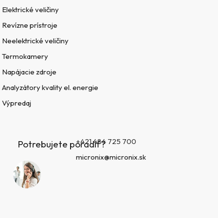
Elektrické veličiny
Revízne prístroje
Neelektrické veličiny
Termokamery
Napájacie zdroje
Analyzátory kvality el. energie
Výpredaj
+421 484 725 700
Potrebujete poradiť?
micronix@micronix.sk