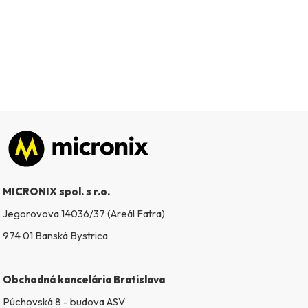
Zápätie
MICRONIX spol. s r.o.
Jegorovova 14036/37 (Areál Fatra)
974 01 Banská Bystrica
Obchodná kancelária Bratislava
Púchovská 8 - budova ASV