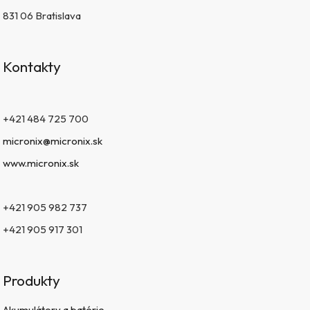
831 06 Bratislava
Kontakty
+421 484 725 700
micronix@micronix.sk
www.micronix.sk
+421 905 982 737
+421 905 917 301
Produkty
Akumulátory a batérie