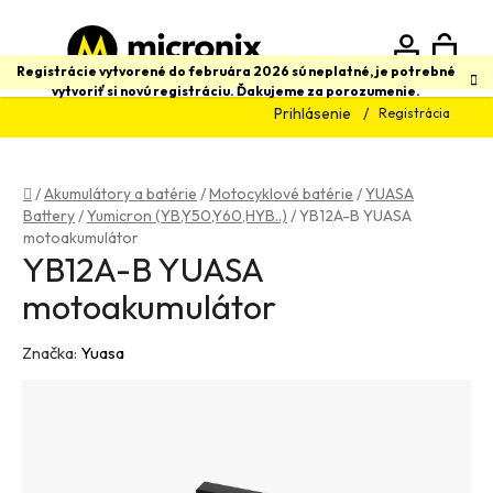
Prejsť
na
obsah
N
Hľadať
Registrácie vytvorené do februára 2026 sú neplatné, je potrebné
vytvoriť si novú registráciu. Ďakujeme za porozumenie.
Prihlásenie
Registrácia
K
Domov
/
Akumulátory a batérie
/
Motocyklové batérie
/
YUASA
Battery
/
Yumicron (YB,Y50,Y60,HYB..)
/
YB12A-B YUASA
motoakumulátor
YB12A-B YUASA
motoakumulátor
Značka:
Yuasa