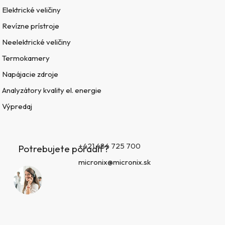
Elektrické veličiny
Revízne prístroje
Neelektrické veličiny
Termokamery
Napájacie zdroje
Analyzátory kvality el. energie
Výpredaj
+421 484 725 700
Potrebujete poradiť?
micronix@micronix.sk