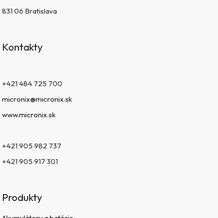
831 06 Bratislava
Kontakty
+421 484 725 700
micronix@micronix.sk
www.micronix.sk
+421 905 982 737
+421 905 917 301
Produkty
Akumulátory a batérie