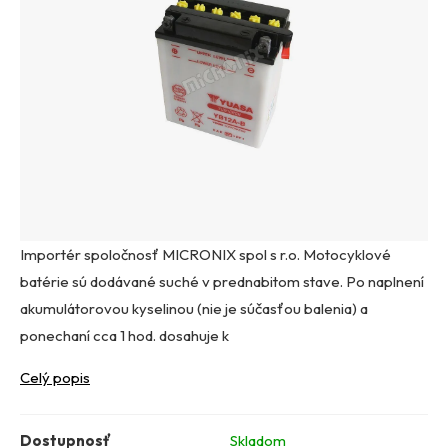
Importér spoločnosť MICRONIX spol s r.o. Motocyklové
batérie sú dodávané suché v prednabitom stave. Po naplnení
akumulátorovou kyselinou (nie je súčasťou balenia) a
ponechaní cca 1 hod. dosahuje k
Celý popis
Dostupnosť
Skladom