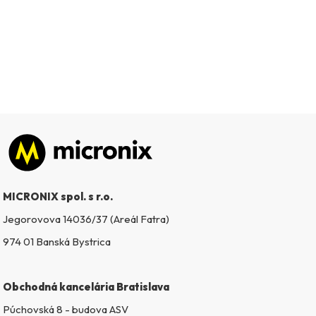
Zápätie
MICRONIX spol. s r.o.
Jegorovova 14036/37 (Areál Fatra)
974 01 Banská Bystrica
Obchodná kancelária Bratislava
Púchovská 8 - budova ASV