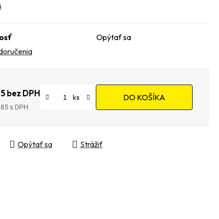
s
osť
Opýtať sa
doručenia
5 bez DPH
DO KOŠÍKA
,85
tková cena:
Opýtať sa
Strážiť