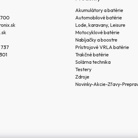
Akumulátory a batérie
 700
Automobilové batérie
onix.sk
Lode, karavany, Leisure
.sk
Motocyklové batérie
Nabíjačky a boostre
 737
Prístrojové VRLA batérie
 301
Trakčné batérie
Solárna technika
Testery
Zdroje
Novinky-Akcie-Zľavy-Prepra