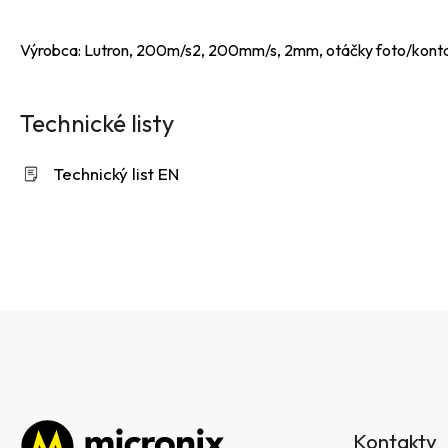
Výrobca: Lutron, 200m/s2, 200mm/s, 2mm, otáčky foto/kontak
Technické listy
Technický list EN
Z
á
Kontakty
p