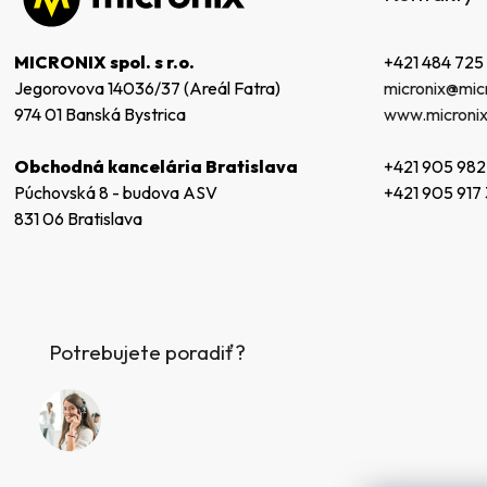
ä
t
+421 484 725
MICRONIX spol. s r.o.
i
micronix@micr
Jegorovova 14036/37 (Areál Fatra)
e
www.micronix
974 01 Banská Bystrica
+421 905 982
Obchodná kancelária Bratislava
+421 905 917
Púchovská 8 - budova ASV
831 06 Bratislava
Potrebujete poradiť?