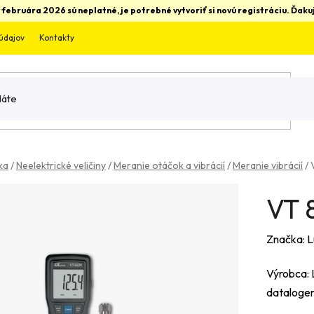
 februára 2026 sú neplatné, je potrebné vytvoriť si novú registráciu. Ďa
údajov
Kontakty
ka
/
Neelektrické veličiny
/
Meranie otáčok a vibrácií
/
Meranie vibrácií
/
VT 
Značka:
L
Výrobca: 
dataloger