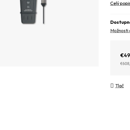
Celý popi
Dostupn
Možnosti 
€49
€608
Jedno
Tlač