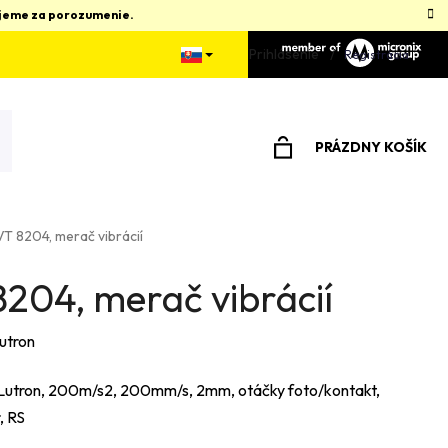
kujeme za porozumenie.
Prihlásenie
Registrácia
PRÁZDNY KOŠÍK
NÁKUPNÝ
KOŠÍK
VT 8204, merač vibrácií
8204, merač vibrácií
utron
Lutron, 200m/s2, 200mm/s, 2mm, otáčky foto/kontakt,
, RS