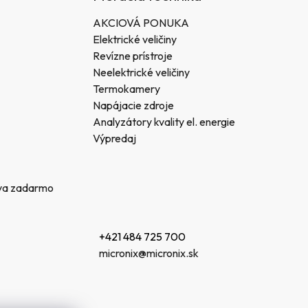
AKCIOVÁ PONUKA
Elektrické veličiny
Revízne prístroje
Neelektrické veličiny
Termokamery
Napájacie zdroje
Analyzátory kvality el. energie
Výpredaj
va zadarmo
+421 484 725 700
micronix@micronix.sk