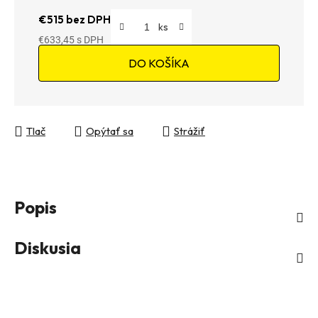
€515 bez DPH
€633,45
Jednotková cena:
DO KOŠÍKA
Tlač
Opýtať sa
Strážiť
Popis
Diskusia