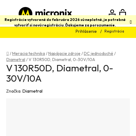
Prejsť
na
obsah
N
Hľadať
Registrácie vytvorené do februára 2026 sú neplatné, je potrebné
vytvoriť si novú registráciu. Ďakujeme za porozumenie.
Prihlásenie
Registrácia
K
Domov
/
Meracia technika
/
Napájacie zdroje
/
DC jednoduché
/
Diametral
/
V 130R50D, Diametral, 0-30V/10A
V 130R50D, Diametral, 0-
30V/10A
Značka:
Diametral