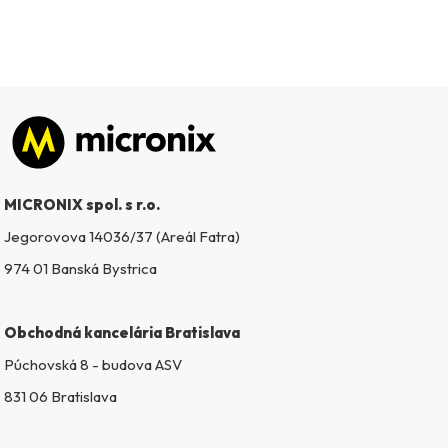
Zápätie
MICRONIX spol. s r.o.
Jegorovova 14036/37 (Areál Fatra)
974 01 Banská Bystrica
Obchodná kancelária Bratislava
Púchovská 8 - budova ASV
831 06 Bratislava