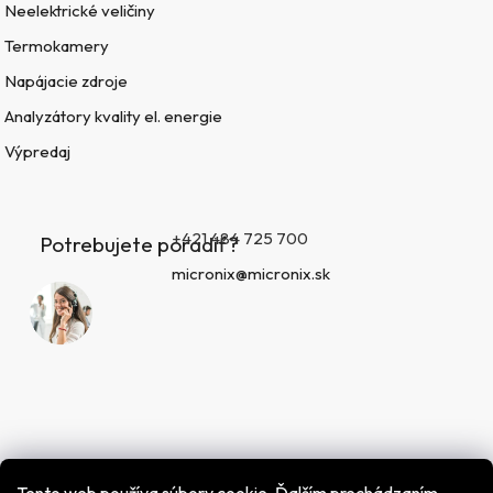
Neelektrické veličiny
Termokamery
Napájacie zdroje
Analyzátory kvality el. energie
Výpredaj
+421 484 725 700
Potrebujete poradiť?
micronix@micronix.sk