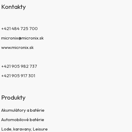
Kontakty
+421 484 725 700
micronix@micronix.sk
www.micronix.sk
+421 905 982 737
+421 905 917 301
Produkty
Akumulátory a batérie
Automobilové batérie
Lode, karavany, Leisure