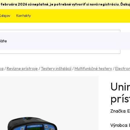
 februára 2026 sú neplatné, je potrebné vytvoriť si novú registráciu. Ďa
údajov
Kontakty
ka
/
Revízne prístroje
/
Testery inštalácií
/
Multifunkčné testery
/
Electro
Uni
prís
Značka:
E
Výrobca: 