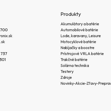
Produkty
Akumulátory a batérie
 700
Automobilové batérie
onix.sk
Lode, karavany, Leisure
.sk
Motocyklové batérie
Nabíjačky a boostre
 737
Prístrojové VRLA batérie
 301
Trakčné batérie
Solárna technika
Testery
Zdroje
Novinky-Akcie-Zľavy-Prepra