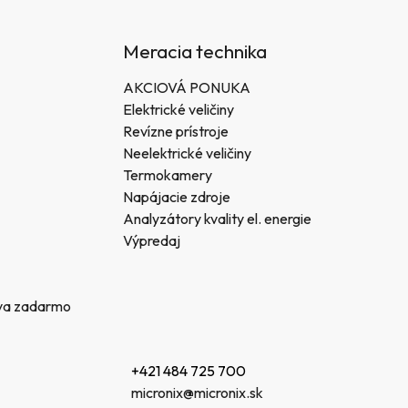
Meracia technika
AKCIOVÁ PONUKA
Elektrické veličiny
Revízne prístroje
Neelektrické veličiny
Termokamery
Napájacie zdroje
Analyzátory kvality el. energie
Výpredaj
va zadarmo
+421 484 725 700
micronix@micronix.sk