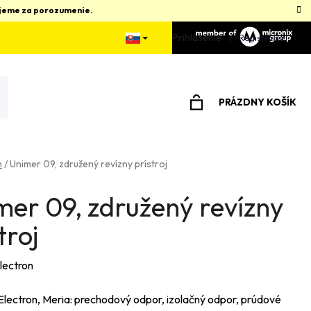
kujeme za porozumenie.
Prihlásenie
Registrácia
PRÁZDNY KOŠÍK
NÁKUPNÝ
KOŠÍK
n
/
Unimer 09, združený revízny prístroj
mer 09, združený revízny
troj
lectron
Electron, Meria: prechodový odpor, izolačný odpor, prúdové