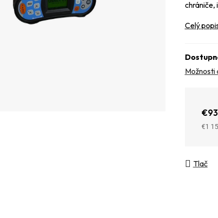
chrániče,
Celý popi
Dostupn
Možnosti 
€93
€1 1
Jedno
Tlač