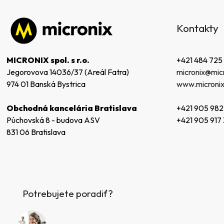
Z
á
Kontakty
p
ä
t
+421 484 725
MICRONIX spol. s r.o.
i
micronix@micr
Jegorovova 14036/37 (Areál Fatra)
e
www.micronix
974 01 Banská Bystrica
+421 905 982
Obchodná kancelária Bratislava
+421 905 917
Púchovská 8 - budova ASV
831 06 Bratislava
Potrebujete poradiť?