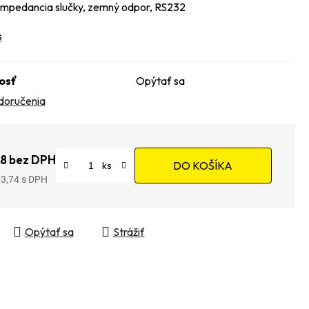
 impedancia slučky, zemný odpor, RS232
s
osť
Opýtať sa
doručenia
8 bez DPH
DO KOŠÍKA
53,74
tková cena:
Opýtať sa
Strážiť