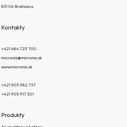
831 06 Bratislava
Kontakty
+421 484 725 700
micronix@micronix.sk
www.micronix.sk
+421 905 982 737
+421 905 917 301
Produkty
Akumulátory a batérie