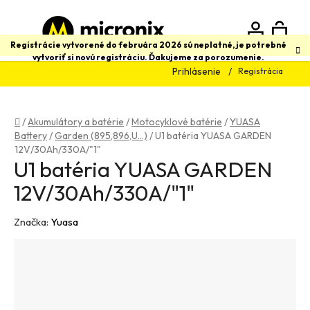
Prejsť
na
obsah
N
Hľadať
Registrácie vytvorené do februára 2026 sú neplatné, je potrebné
vytvoriť si novú registráciu. Ďakujeme za porozumenie.
Prihlásenie
Registrácia
K
Domov
/
Akumulátory a batérie
/
Motocyklové batérie
/
YUASA
Battery
/
Garden (895,896,U...)
/
U1 batéria YUASA GARDEN
12V/30Ah/330A/"1"
U1 batéria YUASA GARDEN
12V/30Ah/330A/"1"
Značka:
Yuasa