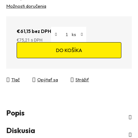
Možnosti doručenia
€61,15 bez DPH
€75,21
Jednotková cena:
DO KOŠÍKA
Tlač
Opýtať sa
Strážiť
Popis
Diskusia