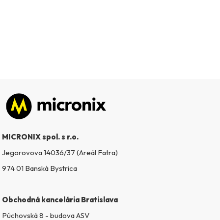
Zápätie
MICRONIX spol. s r.o.
Jegorovova 14036/37 (Areál Fatra)
974 01 Banská Bystrica
Obchodná kancelária Bratislava
Púchovská 8 - budova ASV