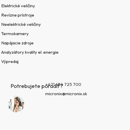
Elektrické veličiny
Revízne prístroje
Neelektrické veličiny
Termokamery
Napájacie zdroje
Analyzátory kvality el. energie
Výpredaj
+421 484 725 700
Potrebujete poradiť?
micronix@micronix.sk