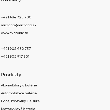
+421 484 725 700
micronix@micronix.sk
www.micronix.sk
+421 905 982 737
+421 905 917 301
Produkty
Akumulátory a batérie
Automobilové batérie
Lode, karavany, Leisure
Motocyklové batérie