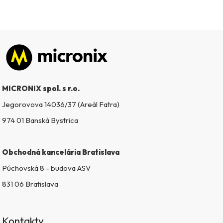
Zápätie
MICRONIX spol. s r.o.
Jegorovova 14036/37 (Areál Fatra)
974 01 Banská Bystrica
Obchodná kancelária Bratislava
Púchovská 8 - budova ASV
831 06 Bratislava
Kontakty