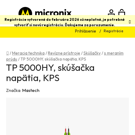
Prejsť
na
obsah
N
Hľadať
Registrácie vytvorené do februára 2026 sú neplatné, je potrebné
vytvoriť si novú registráciu. Ďakujeme za porozumenie.
Prihlásenie
Registrácia
K
Domov
/
Meracia technika
/
Revízne prístroje
/
Skúšačky
/
s meraním
prúdu
/
TP 5000HY, skúšačka napätia, KPS
TP 5000HY, skúšačka
napätia, KPS
Značka:
Mastech