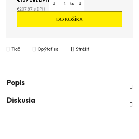
€169 bez DPH
€207,87
Jednotková cena:
DO KOŠÍKA
Tlač
Opýtať sa
Strážiť
Popis
Diskusia