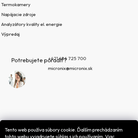
Termokamery
Napájacie zdroje
Analyzátory kvality el. energie
Výpredaj
+421 484 725 700
Potrebujete poradiť?
micronix@micronix.sk
Tento web používa súbory cookie. Ďalším prechádzaním
tohto webu vyjadrujete súhlas s ich používaním. Viac