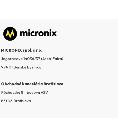
Zápätie
MICRONIX spol. s r.o.
Jegorovova 14036/37 (Areál Fatra)
974 01 Banská Bystrica
Obchodná kancelária Bratislava
Púchovská 8 - budova ASV
831 06 Bratislava