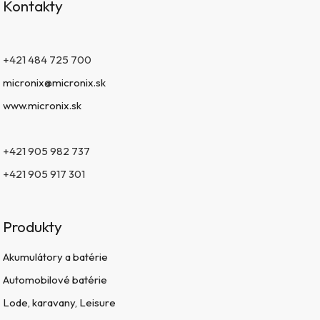
Kontakty
+421 484 725 700
micronix@micronix.sk
www.micronix.sk
+421 905 982 737
+421 905 917 301
Produkty
Akumulátory a batérie
Automobilové batérie
Lode, karavany, Leisure