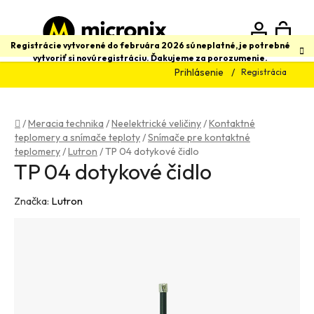
Prejsť
na
obsah
N
Hľadať
Registrácie vytvorené do februára 2026 sú neplatné, je potrebné
vytvoriť si novú registráciu. Ďakujeme za porozumenie.
Prihlásenie
Registrácia
K
Domov
/
Meracia technika
/
Neelektrické veličiny
/
Kontaktné
teplomery a snímače teploty
/
Snímače pre kontaktné
teplomery
/
Lutron
/
TP 04 dotykové čidlo
TP 04 dotykové čidlo
Značka:
Lutron