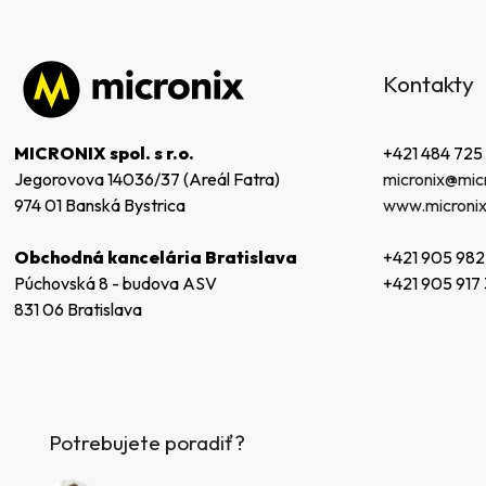
Z
á
Kontakty
p
ä
t
+421 484 725
MICRONIX spol. s r.o.
i
micronix@micr
Jegorovova 14036/37 (Areál Fatra)
e
www.micronix
974 01 Banská Bystrica
+421 905 982
Obchodná kancelária Bratislava
+421 905 917
Púchovská 8 - budova ASV
831 06 Bratislava
Potrebujete poradiť?