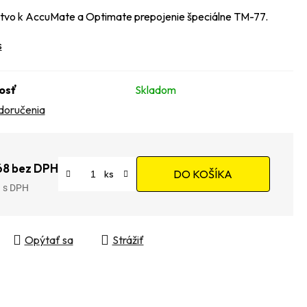
stvo k AccuMate a Optimate prepojenie špeciálne TM-77.
s
osť
Skladom
doručenia
68 bez DPH
DO KOŠÍKA
9
tková cena:
Opýtať sa
Strážiť