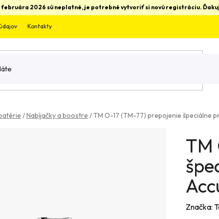
 februára 2026 sú neplatné, je potrebné vytvoriť si novú registráciu. Ďa
údajov
Kontakty
batérie
/
Nabíjačky a boostre
/
TM O-17 (TM-77) prepojenie špeciálne p
TM 
špec
Acc
Značka:
T