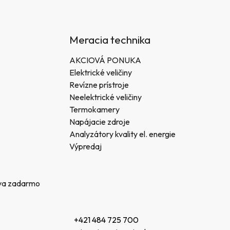
Meracia technika
AKCIOVÁ PONUKA
Elektrické veličiny
Revízne prístroje
Neelektrické veličiny
Termokamery
Napájacie zdroje
Analyzátory kvality el. energie
Výpredaj
va zadarmo
+421 484 725 700