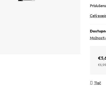
Príslušen
Celý popi
Dostupn
Možnosti 
€5,
€6,9
Jedno
Tlač