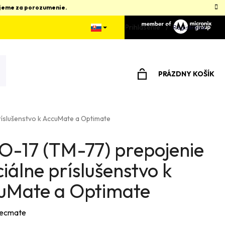
kujeme za porozumenie.
Prihlásenie
Registrácia
PRÁZDNY KOŠÍK
NÁKUPNÝ
KOŠÍK
ríslušenstvo k AccuMate a Optimate
O-17 (TM-77) prepojenie
iálne príslušenstvo k
uMate a Optimate
ecmate