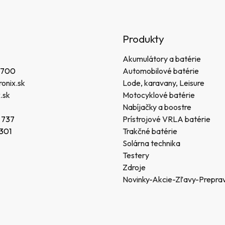
Produkty
Akumulátory a batérie
 700
Automobilové batérie
onix.sk
Lode, karavany, Leisure
.sk
Motocyklové batérie
Nabíjačky a boostre
 737
Prístrojové VRLA batérie
 301
Trakčné batérie
Solárna technika
Testery
Zdroje
Novinky-Akcie-Zľavy-Prepra