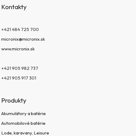
Kontakty
+421 484 725 700
micronix@micronix.sk
www.micronix.sk
+421 905 982 737
+421 905 917 301
Produkty
Akumulátory a batérie
Automobilové batérie
Lode, karavany, Leisure