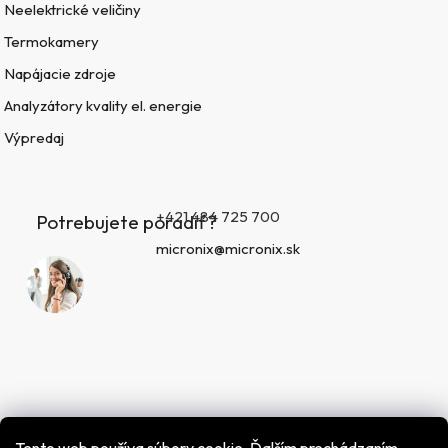
Neelektrické veličiny
Termokamery
Napájacie zdroje
Analyzátory kvality el. energie
Výpredaj
+421 484 725 700
Potrebujete poradiť?
micronix@micronix.sk