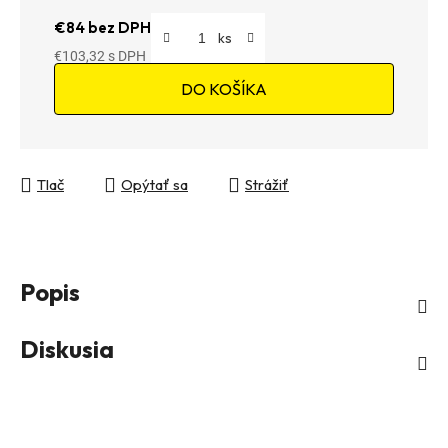
€84 bez DPH
€103,32
Jednotková cena:
DO KOŠÍKA
Tlač
Opýtať sa
Strážiť
Popis
Diskusia