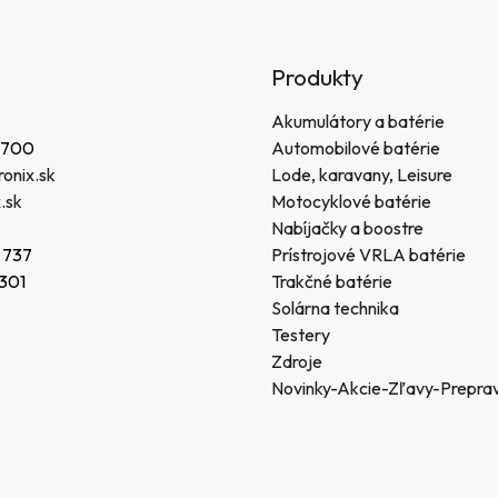
Produkty
Akumulátory a batérie
 700
Automobilové batérie
onix.sk
Lode, karavany, Leisure
.sk
Motocyklové batérie
Nabíjačky a boostre
 737
Prístrojové VRLA batérie
 301
Trakčné batérie
Solárna technika
Testery
Zdroje
Novinky-Akcie-Zľavy-Prepra