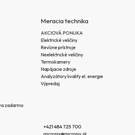
Meracia technika
AKCIOVÁ PONUKA
Elektrické veličiny
Revízne prístroje
Neelektrické veličiny
Termokamery
Napájacie zdroje
Analyzátory kvality el. energie
Výpredaj
va zadarmo
+421 484 725 700
micronix@micronix.sk