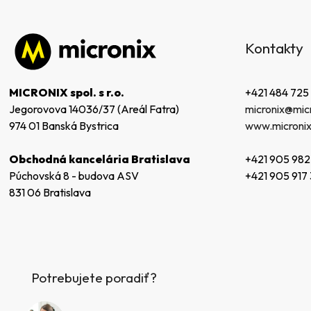
Z
á
Kontakty
p
ä
t
+421 484 725
MICRONIX spol. s r.o.
i
micronix@micr
Jegorovova 14036/37 (Areál Fatra)
e
www.micronix
974 01 Banská Bystrica
+421 905 982
Obchodná kancelária Bratislava
+421 905 917
Púchovská 8 - budova ASV
831 06 Bratislava
Potrebujete poradiť?