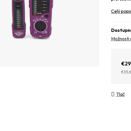
Celý popi
Dostupn
Možnosti 
€29
€35,
Jedno
Tlač