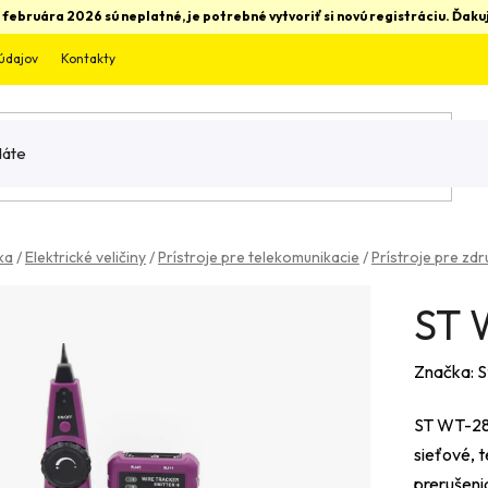
 februára 2026 sú neplatné, je potrebné vytvoriť si novú registráciu. Ďa
údajov
Kontakty
ka
/
Elektrické veličiny
/
Prístroje pre telekomunikacie
/
Prístroje pre zd
ST 
Značka:
S
ST WT-28 
sieťové, t
prerušenia