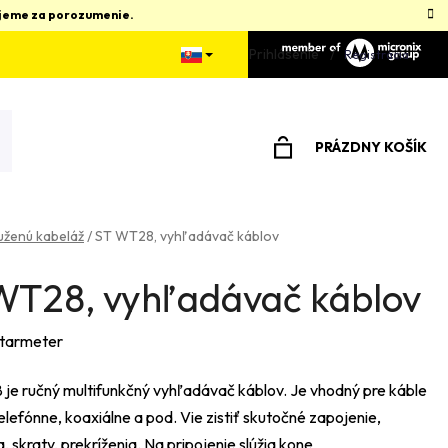
kujeme za porozumenie.
Prihlásenie
Registrácia
PRÁZDNY KOŠÍK
NÁKUPNÝ
KOŠÍK
ruženú kabeláž
/
ST WT28, vyhľadávač káblov
WT28, vyhľadávač káblov
tarmeter
je ručný multifunkčný vyhľadávač káblov. Je vhodný pre káble
elefónne, koaxiálne a pod. Vie zistiť skutočné zapojenie,
, skraty, prekríženia. Na pripojenie slúžia kone