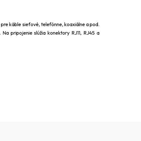
re káble sieťové, telefónne, koaxiálne a pod.
a. Na pripojenie slúžia konektory RJ11, RJ45 a