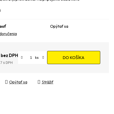
s
osť
Opýtať sa
doručenia
 bez DPH
DO KOŠÍKA
67
tková cena:
Opýtať sa
Strážiť