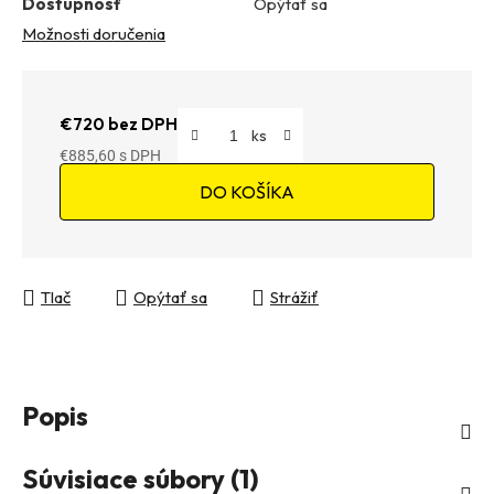
Dostupnosť
Opýtať sa
Možnosti doručenia
€720 bez DPH
€885,60
Jednotková cena:
DO KOŠÍKA
Tlač
Opýtať sa
Strážiť
Popis
Súvisiace súbory (1)