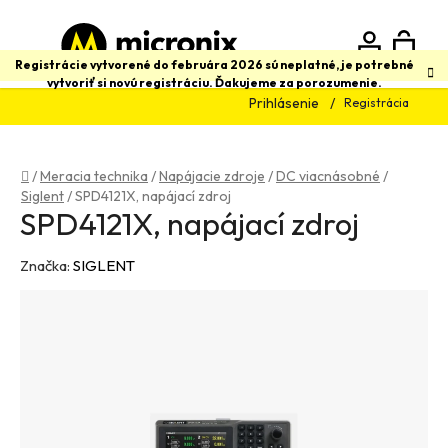
Prejsť
na
obsah
N
Hľadať
Registrácie vytvorené do februára 2026 sú neplatné, je potrebné
vytvoriť si novú registráciu. Ďakujeme za porozumenie.
Prihlásenie
Registrácia
K
Domov
/
Meracia technika
/
Napájacie zdroje
/
DC viacnásobné
/
Siglent
/
SPD4121X, napájací zdroj
SPD4121X, napájací zdroj
Značka:
SIGLENT