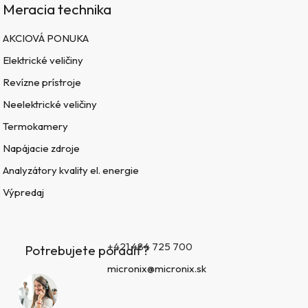
Meracia technika
AKCIOVÁ PONUKA
Elektrické veličiny
Revízne prístroje
Neelektrické veličiny
Termokamery
Napájacie zdroje
Analyzátory kvality el. energie
Výpredaj
+421 484 725 700
Potrebujete poradiť?
micronix@micronix.sk