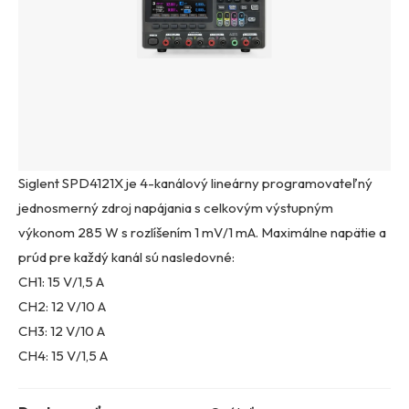
Siglent SPD4121X je 4-kanálový lineárny programovateľný
jednosmerný zdroj napájania s celkovým výstupným
výkonom 285 W s rozlíšením 1 mV/1 mA. Maximálne napätie a
prúd pre každý kanál sú nasledovné:
CH1: 15 V/1,5 A
CH2: 12 V/10 A
CH3: 12 V/10 A
CH4: 15 V/1,5 A