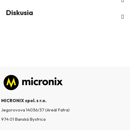
Diskusia
Zápätie
MICRONIX spol. s r.o.
Jegorovova 14036/37 (Areál Fatra)
974 01 Banská Bystrica