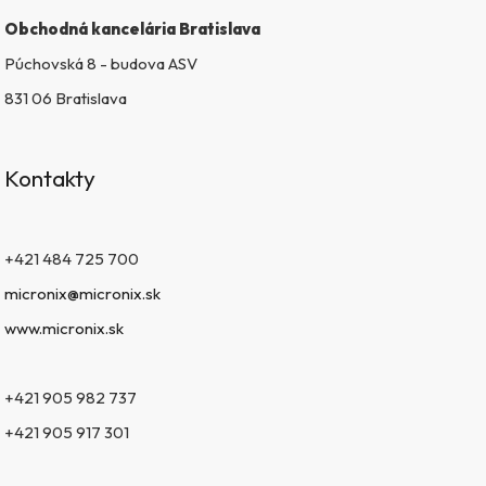
Obchodná kancelária Bratislava
Púchovská 8 - budova ASV
831 06 Bratislava
Kontakty
+421 484 725 700
micronix@micronix.sk
www.micronix.sk
+421 905 982 737
+421 905 917 301