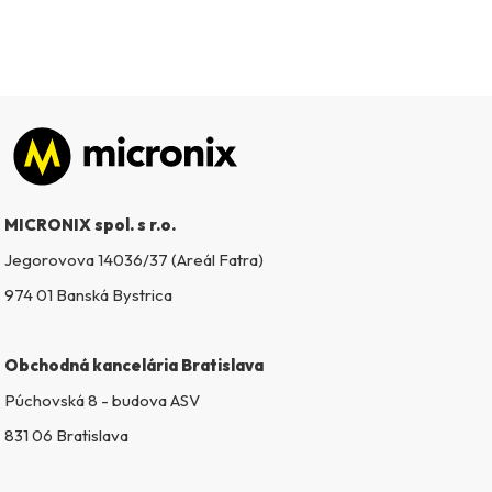
Zápätie
MICRONIX spol. s r.o.
Jegorovova 14036/37 (Areál Fatra)
974 01 Banská Bystrica
Obchodná kancelária Bratislava
Púchovská 8 - budova ASV
831 06 Bratislava