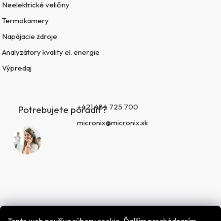
Neelektrické veličiny
Termokamery
Napájacie zdroje
Analyzátory kvality el. energie
Výpredaj
+421 484 725 700
Potrebujete poradiť?
micronix@micronix.sk