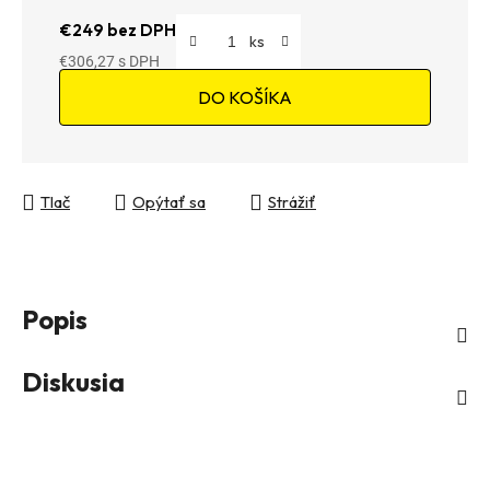
€249 bez DPH
€306,27
Jednotková cena:
DO KOŠÍKA
Tlač
Opýtať sa
Strážiť
Popis
Diskusia