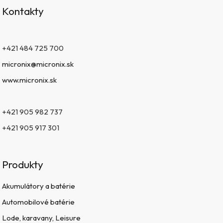
Kontakty
+421 484 725 700
micronix@micronix.sk
www.micronix.sk
+421 905 982 737
+421 905 917 301
Produkty
Akumulátory a batérie
Automobilové batérie
Lode, karavany, Leisure