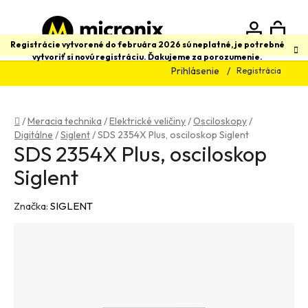
Prejsť
na
obsah
N
Hľadať
Registrácie vytvorené do februára 2026 sú neplatné, je potrebné
vytvoriť si novú registráciu. Ďakujeme za porozumenie.
Prihlásenie
Registrácia
K
Domov
/
Meracia technika
/
Elektrické veličiny
/
Osciloskopy
/
Digitálne
/
Siglent
/
SDS 2354X Plus, osciloskop Siglent
SDS 2354X Plus, osciloskop
Siglent
Značka:
SIGLENT