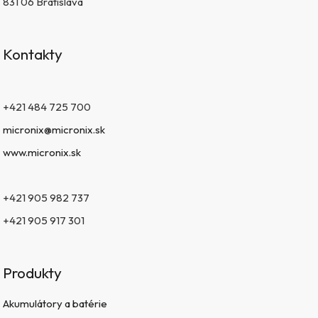
831 06 Bratislava
Kontakty
+421 484 725 700
micronix@micronix.sk
www.micronix.sk
+421 905 982 737
+421 905 917 301
Produkty
Akumulátory a batérie