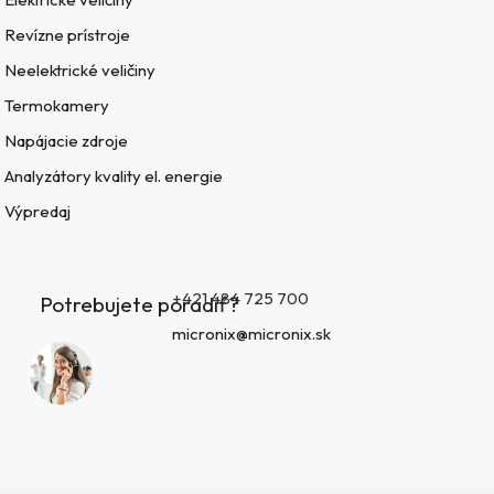
Revízne prístroje
Neelektrické veličiny
Termokamery
Napájacie zdroje
Analyzátory kvality el. energie
Výpredaj
+421 484 725 700
Potrebujete poradiť?
micronix@micronix.sk