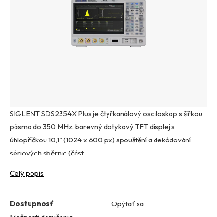
SIGLENT SDS2354X Plus je čtyřkanálový osciloskop s šířkou
pásma do 350 MHz. barevný dotykový TFT displej s
úhlopříčkou 10,1" (1024 x 600 px) spouštění a dekódování
sériových sběrnic (část
Celý popis
Dostupnosť
Opýtať sa
Možnosti doručenia