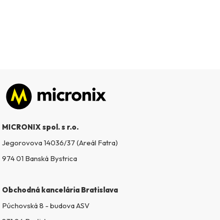
Zápätie
MICRONIX spol. s r.o.
Jegorovova 14036/37 (Areál Fatra)
974 01 Banská Bystrica
Obchodná kancelária Bratislava
Púchovská 8 - budova ASV