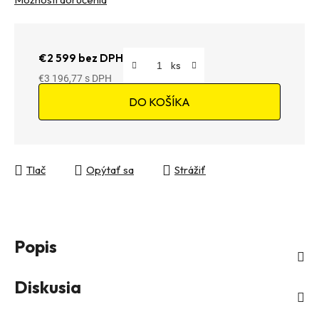
€2 599 bez DPH
€3 196,77
Jednotková cena:
DO KOŠÍKA
Tlač
Opýtať sa
Strážiť
Popis
Diskusia