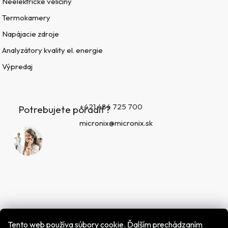
Neelektrické veličiny
Termokamery
Napájacie zdroje
Analyzátory kvality el. energie
Výpredaj
+421 484 725 700
Potrebujete poradiť?
micronix@micronix.sk
Tento web používa súbory cookie. Ďalším prechádzaním