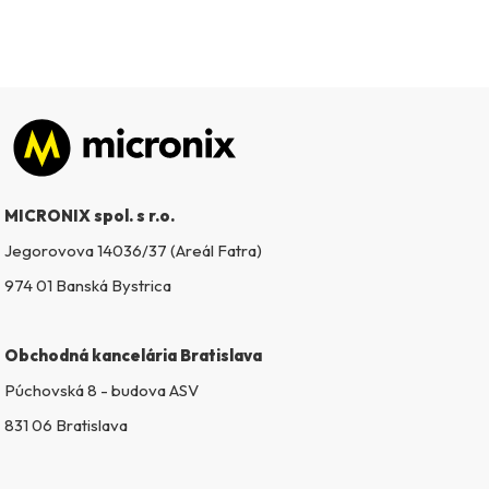
Zápätie
MICRONIX spol. s r.o.
Jegorovova 14036/37 (Areál Fatra)
974 01 Banská Bystrica
Obchodná kancelária Bratislava
Púchovská 8 - budova ASV
831 06 Bratislava