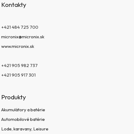
Kontakty
+421 484 725 700
micronix@micronix.sk
www.micronix.sk
+421 905 982 737
+421 905 917 301
Produkty
Akumulátory a batérie
Automobilové batérie
Lode, karavany, Leisure