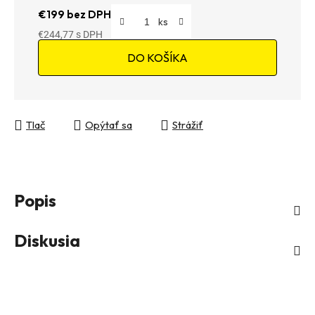
€199 bez DPH
€244,77
Jednotková cena:
DO KOŠÍKA
Tlač
Opýtať sa
Strážiť
Popis
Diskusia