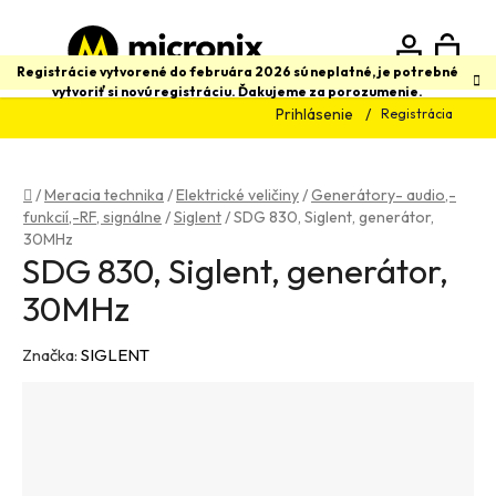
Prejsť
na
obsah
N
Hľadať
Registrácie vytvorené do februára 2026 sú neplatné, je potrebné
vytvoriť si novú registráciu. Ďakujeme za porozumenie.
Prihlásenie
Registrácia
K
Domov
/
Meracia technika
/
Elektrické veličiny
/
Generátory- audio,-
funkcií,-RF, signálne
/
Siglent
/
SDG 830, Siglent, generátor,
30MHz
SDG 830, Siglent, generátor,
30MHz
Značka:
SIGLENT