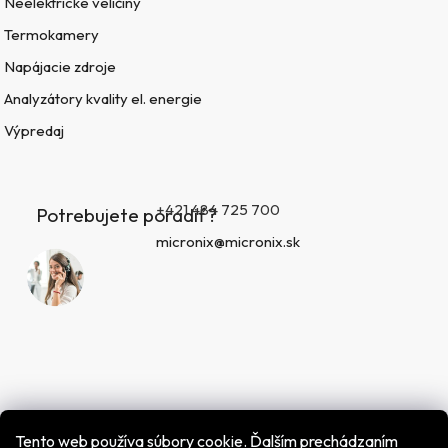
Neelektrické veličiny
Termokamery
Napájacie zdroje
Analyzátory kvality el. energie
Výpredaj
+421 484 725 700
Potrebujete poradiť?
micronix@micronix.sk
Tento web používa súbory cookie. Ďalším prechádzaním