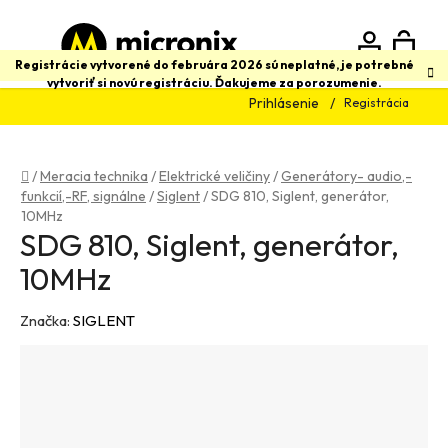
Prejsť
na
obsah
N
Hľadať
Registrácie vytvorené do februára 2026 sú neplatné, je potrebné
vytvoriť si novú registráciu. Ďakujeme za porozumenie.
Prihlásenie
Registrácia
K
Domov
/
Meracia technika
/
Elektrické veličiny
/
Generátory- audio,-
funkcií,-RF, signálne
/
Siglent
/
SDG 810, Siglent, generátor,
10MHz
SDG 810, Siglent, generátor,
10MHz
Značka:
SIGLENT