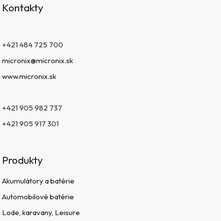
Kontakty
+421 484 725 700
micronix@micronix.sk
www.micronix.sk
+421 905 982 737
+421 905 917 301
Produkty
Akumulátory a batérie
Automobilové batérie
Lode, karavany, Leisure