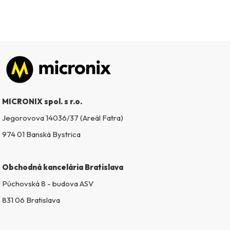
Zápätie
MICRONIX spol. s r.o.
Jegorovova 14036/37 (Areál Fatra)
974 01 Banská Bystrica
Obchodná kancelária Bratislava
Púchovská 8 - budova ASV
831 06 Bratislava