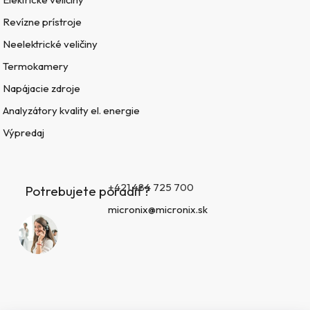
Revízne prístroje
Neelektrické veličiny
Termokamery
Napájacie zdroje
Analyzátory kvality el. energie
Výpredaj
+421 484 725 700
Potrebujete poradiť?
micronix@micronix.sk