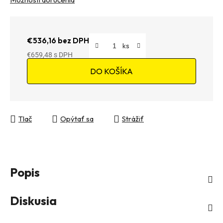
€536,16 bez DPH
€659,48
Jednotková cena:
DO KOŠÍKA
Tlač
Opýtať sa
Strážiť
Popis
Diskusia