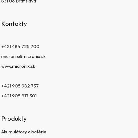
831 06 Bratislava
Kontakty
+421 484 725 700
micronix@micronix.sk
www.micronix.sk
+421 905 982 737
+421 905 917 301
Produkty
Akumulátory a batérie