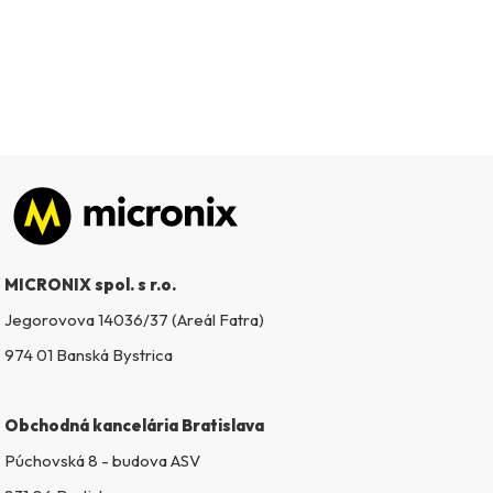
Zápätie
MICRONIX spol. s r.o.
Jegorovova 14036/37 (Areál Fatra)
974 01 Banská Bystrica
Obchodná kancelária Bratislava
Púchovská 8 - budova ASV