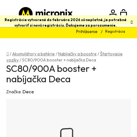
Prejsť
na
obsah
N
Hľadať
Registrácie vytvorené do februára 2026 sú neplatné, je potrebné
vytvoriť si novú registráciu. Ďakujeme za porozumenie.
Prihlásenie
Registrácia
K
Domov
/
Akumulátory a batérie
/
Nabíjačky a boostre
/
Štartovacie
vozíky
/
SC80/900A booster + nabíjačka Deca
SC80/900A booster +
nabíjačka Deca
Značka:
Deca