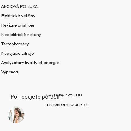
AKCIOVÁ PONUKA
Elektrické veličiny
Revízne prístroje
Neelektrické veličiny
Termokamery
Napájacie zdroje
Analyzátory kvality el. energie
Výpredaj
+421 484 725 700
Potrebujete poradiť?
micronix@micronix.sk