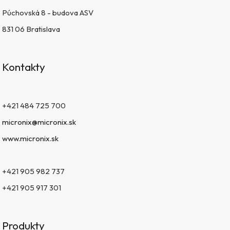
Púchovská 8 - budova ASV
831 06 Bratislava
Kontakty
+421 484 725 700
micronix@micronix.sk
www.micronix.sk
+421 905 982 737
+421 905 917 301
Produkty