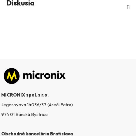
Diskusia
Zápätie
MICRONIX spol. s r.o.
Jegorovova 14036/37 (Areál Fatra)
974 01 Banská Bystrica
Obchodná kancelária Bratislava