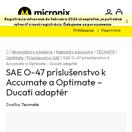
Prejsť
na
obsah
N
Hľadať
Registrácie vytvorené do februára 2026 sú neplatné, je potrebné
vytvoriť si novú registráciu. Ďakujeme za porozumenie.
Prihlásenie
Registrácia
K
Domov
/
Akumulátory a batérie
/
Nabíjačky a boostre
/
TECMATE
/
OptiMate
/
Príslušenstvo SAE
/
SAE O-47 príslušenstvo k
Accumate a Optimate – Ducati adaptér
SAE O-47 príslušenstvo k
Accumate a Optimate –
Ducati adaptér
Značka:
Tecmate