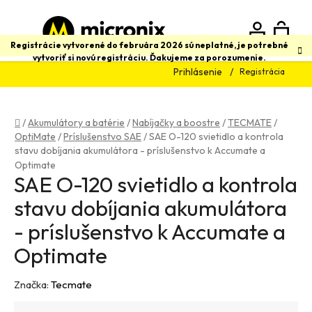
Prejsť
na
obsah
N
Hľadať
Registrácie vytvorené do februára 2026 sú neplatné, je potrebné
vytvoriť si novú registráciu. Ďakujeme za porozumenie.
Prihlásenie
Registrácia
K
Domov
/
Akumulátory a batérie
/
Nabíjačky a boostre
/
TECMATE
/
OptiMate
/
Príslušenstvo SAE
/
SAE O-120 svietidlo a kontrola
stavu dobíjania akumulátora - príslušenstvo k Accumate a
Optimate
SAE O-120 svietidlo a kontrola
stavu dobíjania akumulátora
- príslušenstvo k Accumate a
Optimate
Značka:
Tecmate