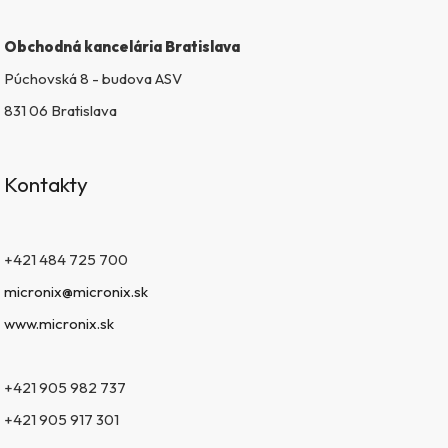
Obchodná kancelária Bratislava
Púchovská 8 - budova ASV
831 06 Bratislava
Kontakty
+421 484 725 700
micronix@micronix.sk
www.micronix.sk
+421 905 982 737
+421 905 917 301