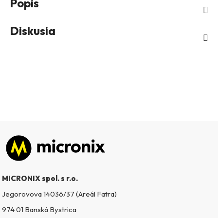
Popis
Diskusia
Zápätie
MICRONIX spol. s r.o.
Jegorovova 14036/37 (Areál Fatra)
974 01 Banská Bystrica