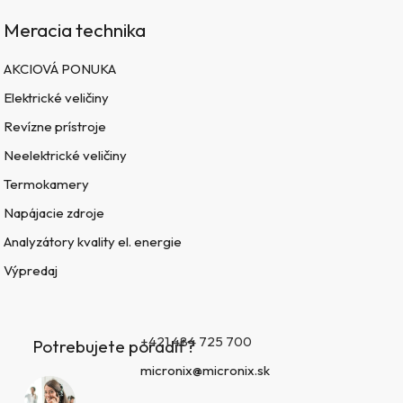
Meracia technika
AKCIOVÁ PONUKA
Elektrické veličiny
Revízne prístroje
Neelektrické veličiny
Termokamery
Napájacie zdroje
Analyzátory kvality el. energie
Výpredaj
+421 484 725 700
Potrebujete poradiť?
micronix@micronix.sk