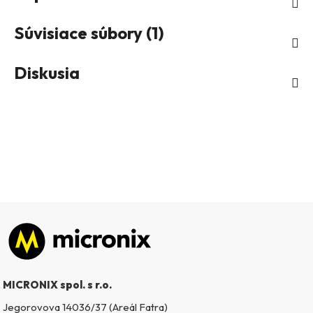
Súvisiace súbory (1)
Diskusia
Zápätie
MICRONIX spol. s r.o.
Jegorovova 14036/37 (Areál Fatra)