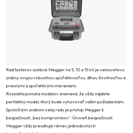
Rad testerov izolácie Megger na 5, 10 a 15 kV je celosvetovo
známy svojou robustnou spoľahlivosťou, dlhou životnosťou a
presnými a spoľahlivými meraniami.
Rozsiahla ponuka modelov znamená, že vždy nájdete
perfektný model, ktorý bude vyhovovať vašim požiadavkám.
Spoločným znakom celej rady je prístup Megger k
bezpečnosti „bez kompromisov“. Úroveň bezpečnosti
Megger vždy presahuje rámec jednoduchých