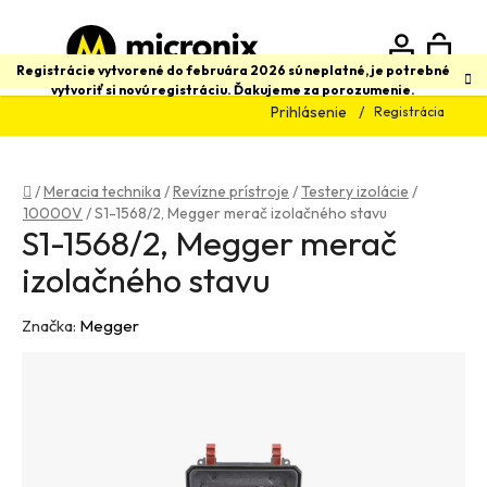
Prejsť
na
obsah
N
Hľadať
Registrácie vytvorené do februára 2026 sú neplatné, je potrebné
vytvoriť si novú registráciu. Ďakujeme za porozumenie.
Prihlásenie
Registrácia
K
Domov
/
Meracia technika
/
Revízne prístroje
/
Testery izolácie
/
10000V
/
S1-1568/2, Megger merač izolačného stavu
S1-1568/2, Megger merač
izolačného stavu
Značka:
Megger