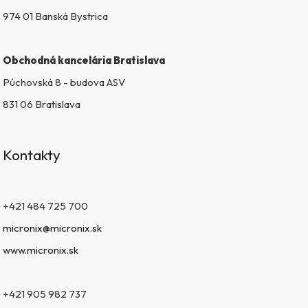
974 01 Banská Bystrica
Obchodná kancelária Bratislava
Púchovská 8 - budova ASV
831 06 Bratislava
Kontakty
+421 484 725 700
micronix@micronix.sk
www.micronix.sk
+421 905 982 737