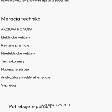
Novinky-Akcie-Zľavy-Preprava zadarmo
Meracia technika
AKCIOVÁ PONUKA
Elektrické veličiny
Revízne prístroje
Neelektrické veličiny
Termokamery
Napájacie zdroje
Analyzátory kvality el. energie
Výpredaj
+421 484 725 700
Potrebujete poradiť?