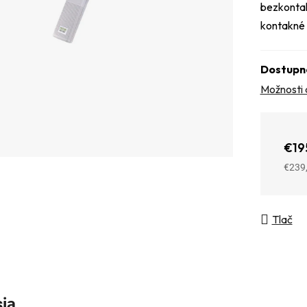
bezkontak
kontakné 
Dostupn
Možnosti 
€19
€239
Jedno
Tlač
sia