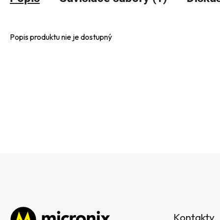
Popis produktu nie je dostupný
Z
á
Kontakty
p