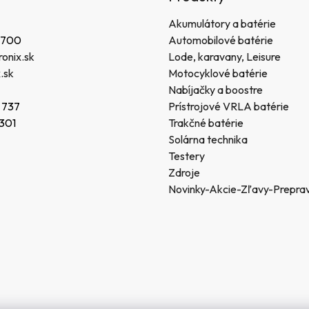
Akumulátory a batérie
 700
Automobilové batérie
onix.sk
Lode, karavany, Leisure
.sk
Motocyklové batérie
Nabíjačky a boostre
 737
Prístrojové VRLA batérie
 301
Trakčné batérie
Solárna technika
Testery
Zdroje
Novinky-Akcie-Zľavy-Prepra