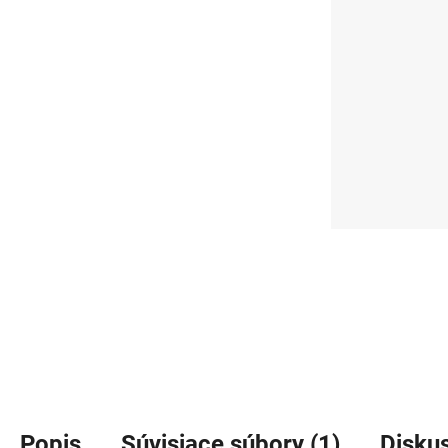
Popis
Súvisiace súbory (1)
Disku