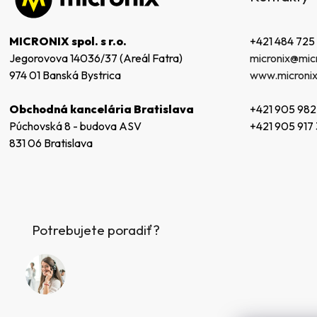
ä
t
+421 484 725
MICRONIX spol. s r.o.
i
micronix@micr
Jegorovova 14036/37 (Areál Fatra)
e
www.micronix
974 01 Banská Bystrica
+421 905 982
Obchodná kancelária Bratislava
+421 905 917
Púchovská 8 - budova ASV
831 06 Bratislava
Potrebujete poradiť?