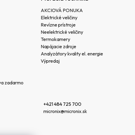
AKCIOVÁ PONUKA
Elektrické veličiny
Revízne prístroje
Neelektrické veličiny
Termokamery
Napájacie zdroje
Analyzátory kvality el. energie
Výpredaj
va zadarmo
+421 484 725 700
micronix@micronix.sk