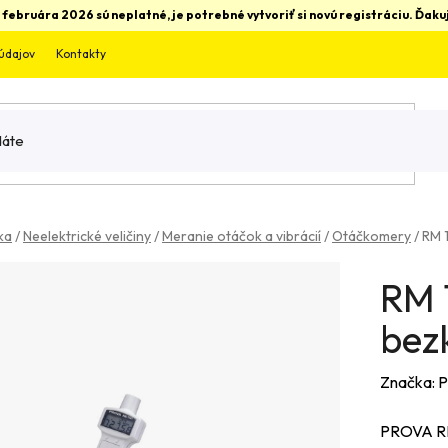
 februára 2026 sú neplatné, je potrebné vytvoriť si novú registráciu. Ďa
údajov
Kontakty
ka
/
Neelektrické veličiny
/
Meranie otáčok a vibrácií
/
Otáčkomery
/
RM 
RM 
bez
Značka:
P
PROVA RM