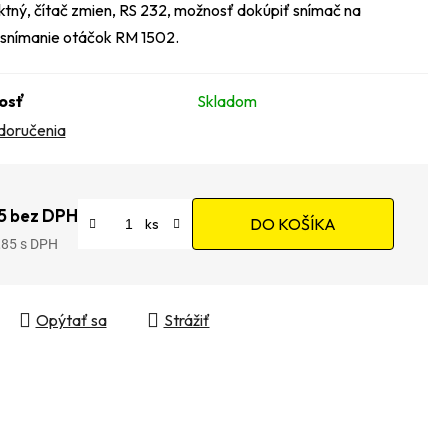
tný, čítač zmien, RS 232, možnosť dokúpiť snímač na
snímanie otáčok RM 1502.
osť
Skladom
doručenia
5 bez DPH
DO KOŠÍKA
,85
tková cena:
Opýtať sa
Strážiť